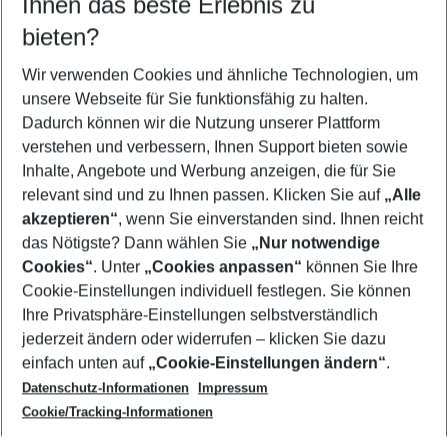
Ihnen das beste Erlebnis zu
11.08.26
–
09.08.27
5-8 Nächte
bieten?
Wer wird verreisen
2 Erwachsene
Keine Kinder
Wir verwenden Cookies und ähnliche Technologien, um
unsere Webseite für Sie funktionsfähig zu halten.
Mehr Filter anzeigen
Dadurch können wir die Nutzung unserer Plattform
verstehen und verbessern, Ihnen Support bieten sowie
Inhalte, Angebote und Werbung anzeigen, die für Sie
relevant sind und zu Ihnen passen. Klicken Sie auf
„Alle
akzeptieren“
, wenn Sie einverstanden sind. Ihnen reicht
das Nötigste? Dann wählen Sie
„Nur notwendige
Footer
Cookies“
. Unter
„Cookies anpassen“
können Sie Ihre
Footer navigation
Cookie-Einstellungen individuell festlegen. Sie können
Über uns
Ihre Privatsphäre-Einstellungen selbstverständlich
AGB
jederzeit ändern oder widerrufen – klicken Sie dazu
Service & Hilfe
Cookie-Einstellungen ändern
einfach unten auf
„Cookie-Einstellungen ändern“
.
Barrierefreies Reisen
Datenschutz-Informationen
Impressum
Cookie-Richtlinie
Folgen Sie uns
Check-in
Cookie/Tracking-Informationen
Datenschutz
FAQ
Impressum