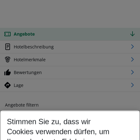
Angebote
Hotelbeschreibung
Hotelmerkmale
Bewertungen
Lage
Angebote filtern
Ändern Sie Ihre Kriterien nach Ihren Wünschen
Stimmen Sie zu, dass wir
Abflughafen wählen
Beliebiger Abflughafen
Cookies verwenden dürfen, um
Reisezeitraum wählen