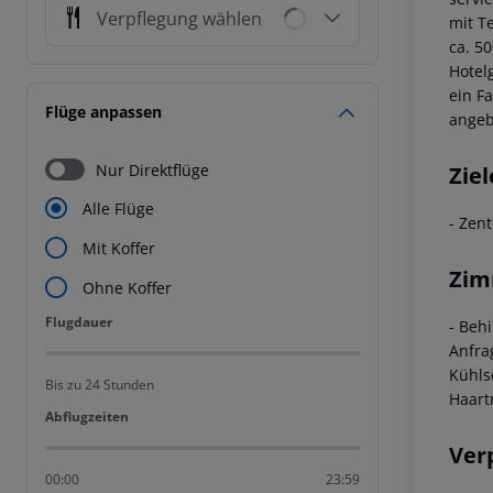
Verpflegung wählen
mit T
ca. 5
Hotel
ein F
Flüge anpassen
angeb
Nur Direktflüge
Ziel
Alle Flüge
- Zen
Mit Koffer
Zim
Ohne Koffer
Flugdauer
Flugdauer
- Beh
Anfra
Kühls
Bis zu 24 Stunden
Haart
Abflugzeiten
Abflugzeiten
Ver
00:00
23:59