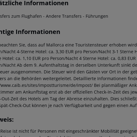
ätzliche Informationen
nsfers zum Flughafen - Andere Transfers - Führungen
htige Informationen
beachten Sie, dass auf Mallorca eine Touristensteuer erhoben wird. 
n/Nacht 4-Sterne Hotel: ca. 3,30 EUR pro Person/Nacht 3-1 Sterne Ho
e Hotel: ca. 1,10 EUR pro Person/Nacht 4 Sterne Hotel: ca. 0,83 EUR
n/Nacht Ab dem 9. Aufenthaltstag in derselben Unterkunft sinkt de
teuer ausgenommen. Die Steuer wird den Gästen vor Ort in der ge
iers an die Behörden weitergeleitet. Detaillierte Informationen fi
//www.caib.es/sites/impostturisme/de/impost/ Bei planmäßiger Ank
immer am Ankunftstag erst ab der offiziellen Check-In-Zeit des jewe
-Out-Zeit des Hotels am Tag der Abreise einzuhalten. Dies schließt
Spät-Check-Out können je nach Verfügbarkeit und gegen einen Au
weis:
 Reise ist nicht für Personen mit eingeschränkter Mobilität geeign