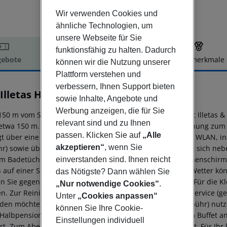
Wir verwenden Cookies und
ähnliche Technologien, um
unsere Webseite für Sie
funktionsfähig zu halten. Dadurch
ebote
Hotelbeschreibung
Hotelmerkmale
können wir die Nutzung unserer
elbeschreibung
Plattform verstehen und
verbessern, Ihnen Support bieten
Illetas Hotel
sowie Inhalte, Angebote und
4
Werbung anzeigen, die für Sie
150 m vom Strand entfernt liegt das Apart-Hotel Hotel Roc Illetas 
relevant sind und zu Ihnen
etwa 150 m. Zur Innenstadt sind es ca. 500 m. Die Entfernung zum 
passen. Klicken Sie auf
„Alle
gt über eine 24h am Tag geöffnete Rezeption, eine Lobby, WLAN, ins
akzeptieren“
, wenn Sie
r) sowie über eine TV-Lounge. Im Außenbereich befindet sich neben
m Badetücher gegen Gebühr sowie Liegestühle und Sonnenschirme 
einverstanden sind. Ihnen reicht
n auf einer Sonnenterrasse entspannen. Bei schlechtem Wetter kön
das Nötigste? Dann wählen Sie
n Sie gegen Gebühr im hoteleigenen Safe aufbewahren. Für die Kl
„Nur notwendige Cookies“
.
n. Zur Reinigung Ihrer Kleidung steht Ihnen ein Wäscheservice (g
Unter
„Cookies anpassen“
den möchte, kann den hotelnahen Auto-Verleih (geg. Gebühr) nutz
können Sie Ihre Cookie-
 Halbpension sowie nur Frühstück an. Frühstück wird vom Buffet a
Einstellungen individuell
ert. Zum Abendessen gibt es ebenfalls Gerichte vom Buffet. Für Ihr 