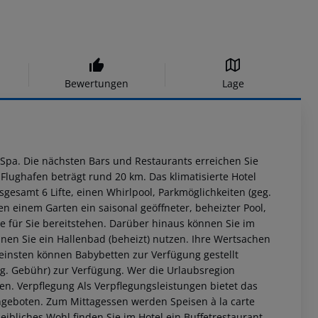
Bewertungen
Lage
& Spa. Die nächsten Bars und Restaurants erreichen Sie
Flughafen beträgt rund 20 km. Das klimatisierte Hotel
gesamt 6 Lifte, einen Whirlpool, Parkmöglichkeiten (geg.
 einem Garten ein saisonal geöffneter, beheizter Pool,
für Sie bereitstehen. Darüber hinaus können Sie im
nen Sie ein Hallenbad (beheizt) nutzen. Ihre Wertsachen
einsten können Babybetten zur Verfügung gestellt
eg. Gebühr) zur Verfügung. Wer die Urlaubsregion
en.
Verpflegung Als Verpflegungsleistungen bietet das
ngeboten. Zum Mittagessen werden Speisen à la carte
leibliches Wohl finden Sie im Hotel ein Buffetrestaurant