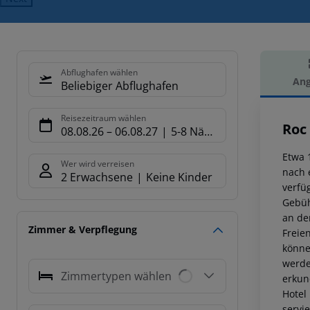
Abflughafen wählen
Ang
Beliebiger Abflughafen
Hot
Reisezeitraum wählen
Roc 
08.08.26
–
06.08.27
5-8 Nächte
Etwa 
Wer wird verreisen
nach 
2 Erwachsene
Keine Kinder
verfü
Gebüh
an de
Zimmer & Verpflegung
Freie
könne
werde
Zimmertypen wählen
erkun
Hotel
servi