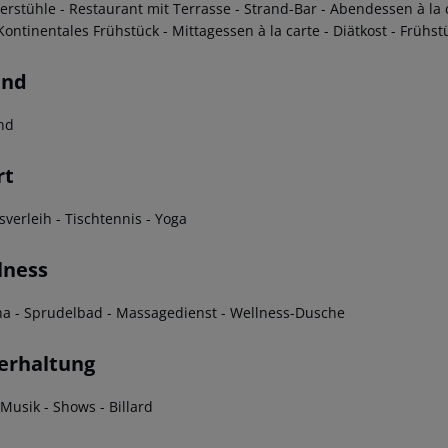
derstühle - Restaurant mit Terrasse - Strand-Bar - Abendessen à la 
Kontinentales Frühstück - Mittagessen à la carte - Diätkost - Frühst
and
and
rt
sverleih - Tischtennis - Yoga
lness
na - Sprudelbad - Massagedienst - Wellness-Dusche
erhaltung
-Musik - Shows - Billard