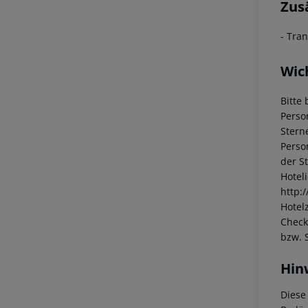
Zus
- Tra
Wic
Bitte 
Perso
Stern
Perso
der S
Hotel
http:
Hotelz
Check
bzw. 
Hin
Diese