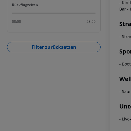
- Kin
Rückflugzeiten
Rückflugzeiten
Bar - 
00:00
23:59
Str
- Str
Filter zurücksetzen
Spo
- Boot
Wel
- Sau
Unt
- Live