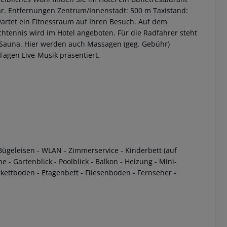
r.
Entfernungen Zentrum/Innenstadt: 500 m Taxistand:
wartet ein Fitnessraum auf Ihren Besuch. Auf dem
schtennis wird im Hotel angeboten. Für die Radfahrer steht
e Sauna. Hier werden auch Massagen (geg. Gebühr)
agen Live-Musik präsentiert.
 akzeptieren
 Bügeleisen - WLAN - Zimmerservice - Kinderbett (auf
- Gartenblick - Poolblick - Balkon - Heizung - Mini-
kettboden - Etagenbett - Fliesenboden - Fernseher -