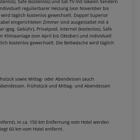
stenlos), Safe (kostenlos) und Sat-TV mit lokalen Sendern
 individuell regulierbarer Heizung (von November bis
wird täglich kostenlos gewechselt. Doppel Superior
bel eingerichteten Zimmer sind ausgestattet mit 4
 (geg. Gebühr), Privatpool, Internet (kostenlos), Safe
er Klimaanlage (von April bis Oktober) und individuell
ich kostenlos gewechselt. Die Bettwäsche wird täglich
 akzeptieren
rühstück sowie Mittag- oder Abendessen (auch
d Abendessen. Frühstück und Mittag- und Abendessen
ntfernt). In ca. 150 km Entfernung vom Hotel werden
liegt 60 km vom Hotel entfernt.