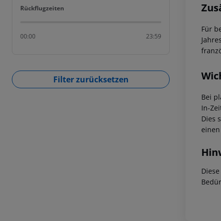
Zus
Rückflugzeiten
Rückflugzeiten
Für b
00:00
23:59
Jahre
franz
Wic
Filter zurücksetzen
Bei p
In-Zei
Dies 
einen
Hin
Diese
Bedür