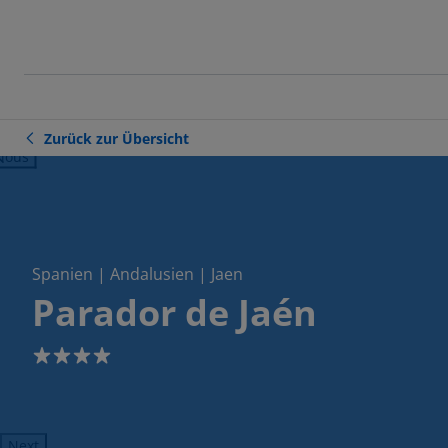
Zurück zur Übersicht
ious
Spanien | Andalusien | Jaen
Parador de Jaén
4
Next