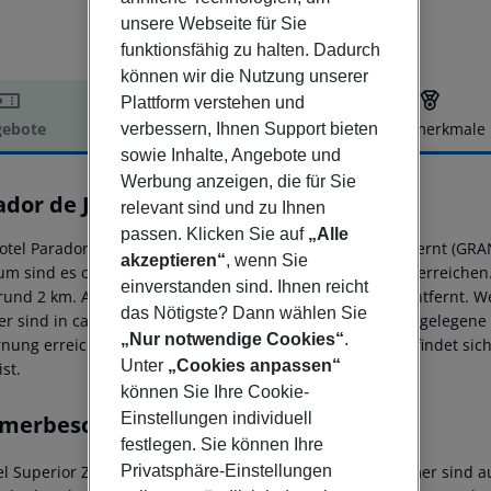
unsere Webseite für Sie
funktionsfähig zu halten. Dadurch
können wir die Nutzung unserer
Plattform verstehen und
ebote
Hotelbeschreibung
Hotelmerkmale
verbessern, Ihnen Support bieten
sowie Inhalte, Angebote und
elbeschreibung
Werbung anzeigen, die für Sie
ador de Jaén
relevant sind und zu Ihnen
4
passen. Klicken Sie auf
„Alle
otel Parador de Jaen befindet sich ca. 4 km von JAEN entfernt (G
akzeptieren“
, wenn Sie
um sind es ca. 4 km. Ein Supermarkt ist nach ca. 4 km zu erreiche
einverstanden sind. Ihnen reicht
rund 2 km. Auch die nächste Diskothek liegt rund 2 km entfernt. 
das Nötigste? Dann wählen Sie
er sind in ca. 4 km Entfernung zu finden. Weiter entfernt gelegen
„Nur notwendige Cookies“
.
rnung erreichen. Zur ärztlichen Versorgung im Notfall befindet si
Unter
„Cookies anpassen“
ist.
können Sie Ihre Cookie-
Einstellungen individuell
merbeschreibung
festlegen. Sie können Ihre
l Superior Zimmer: Die komfortabel eingerichteten Zimmer sind aus
Privatsphäre-Einstellungen