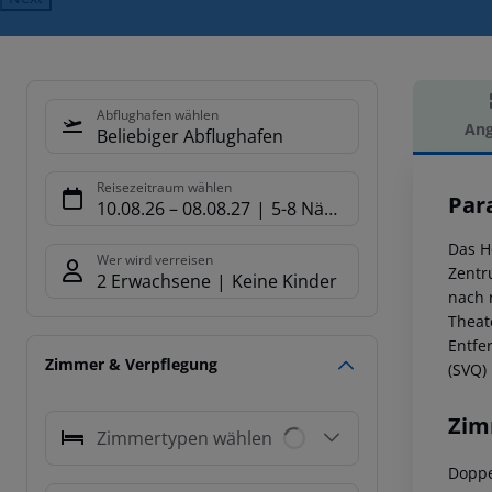
Abflughafen wählen
Ang
Beliebiger Abflughafen
Hot
Reisezeitraum wählen
Par
10.08.26
–
08.08.27
5-8 Nächte
Das H
Wer wird verreisen
Zentr
2 Erwachsene
Keine Kinder
nach 
Theat
Entfe
Zimmer & Verpflegung
(SVQ) 
Zim
Zimmertypen wählen
Doppe