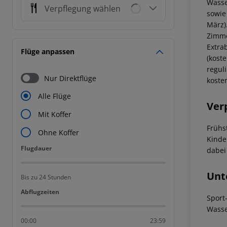
Wasser
Verpflegung wählen
sowie
März)
Zimme
Extrab
Flüge anpassen
(kost
regul
Nur Direktflüge
koste
Alle Flüge
Ver
Mit Koffer
Frühs
Ohne Koffer
Kinde
Flugdauer
Flugdauer
dabei
Unt
Bis zu 24 Stunden
Abflugzeiten
Abflugzeiten
Sport
Wasse
00:00
23:59