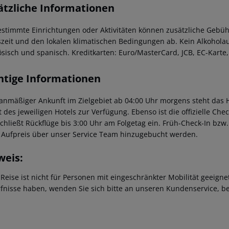
ätzliche Informationen
estimmte Einrichtungen oder Aktivitäten können zusätzliche Gebüh
szeit und den lokalen klimatischen Bedingungen ab. Kein Alkoholau
ösisch und spanisch. Kreditkarten: Euro/MasterCard, JCB, EC-Karte
htige Informationen
lanmäßiger Ankunft im Zielgebiet ab 04:00 Uhr morgens steht das H
t des jeweiligen Hotels zur Verfügung. Ebenso ist die offizielle Ch
schließt Rückflüge bis 3:00 Uhr am Folgetag ein. Früh-Check-In bz
 Aufpreis über unser Service Team hinzugebucht werden.
weis:
 Reise ist nicht für Personen mit eingeschränkter Mobilität geeign
fnisse haben, wenden Sie sich bitte an unseren Kundenservice, be