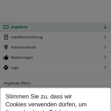
Angebote
Hotelbeschreibung
Hotelmerkmale
Bewertungen
Lage
Angebote filtern
Ändern Sie Ihre Kriterien nach Ihren Wünschen
Stimmen Sie zu, dass wir
Abflughafen wählen
Beliebiger Abflughafen
Cookies verwenden dürfen, um
Reisezeitraum wählen