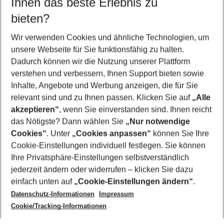
Ihnen das beste Erlebnis zu
08.08.26
–
06.08.27
5-8 Nächte
bieten?
Wer wird verreisen
2 Erwachsene
Keine Kinder
Wir verwenden Cookies und ähnliche Technologien, um
unsere Webseite für Sie funktionsfähig zu halten.
Mehr Filter anzeigen
Dadurch können wir die Nutzung unserer Plattform
verstehen und verbessern, Ihnen Support bieten sowie
Inhalte, Angebote und Werbung anzeigen, die für Sie
relevant sind und zu Ihnen passen. Klicken Sie auf
„Alle
akzeptieren“
, wenn Sie einverstanden sind. Ihnen reicht
das Nötigste? Dann wählen Sie
„Nur notwendige
Footer
Cookies“
. Unter
„Cookies anpassen“
können Sie Ihre
Footer navigation
Cookie-Einstellungen individuell festlegen. Sie können
Über uns
Ihre Privatsphäre-Einstellungen selbstverständlich
AGB
jederzeit ändern oder widerrufen – klicken Sie dazu
Service & Hilfe
Cookie-Einstellungen ändern
einfach unten auf
„Cookie-Einstellungen ändern“
.
Barrierefreies Reisen
Datenschutz-Informationen
Impressum
Cookie-Richtlinie
Folgen Sie uns
Check-in
Cookie/Tracking-Informationen
Datenschutz
FAQ
Impressum