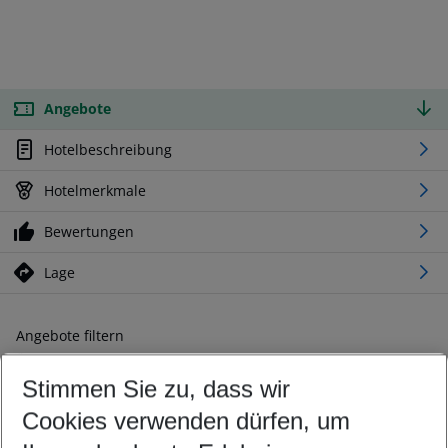
Angebote
Hotelbeschreibung
Hotelmerkmale
Bewertungen
Lage
Angebote filtern
Ändern Sie Ihre Kriterien nach Ihren Wünschen
Stimmen Sie zu, dass wir
Abflughafen wählen
Beliebiger Abflughafen
Cookies verwenden dürfen, um
Reisezeitraum wählen