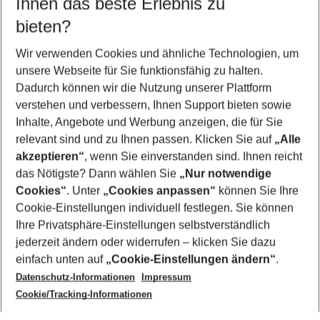
Ihnen das beste Erlebnis zu
10.08.26
–
08.08.27
5-8 Nächte
bieten?
Wer wird verreisen
2 Erwachsene
Keine Kinder
Wir verwenden Cookies und ähnliche Technologien, um
unsere Webseite für Sie funktionsfähig zu halten.
Mehr Filter anzeigen
Dadurch können wir die Nutzung unserer Plattform
verstehen und verbessern, Ihnen Support bieten sowie
Inhalte, Angebote und Werbung anzeigen, die für Sie
relevant sind und zu Ihnen passen. Klicken Sie auf
„Alle
akzeptieren“
, wenn Sie einverstanden sind. Ihnen reicht
das Nötigste? Dann wählen Sie
„Nur notwendige
Footer
Cookies“
. Unter
„Cookies anpassen“
können Sie Ihre
Footer navigation
Cookie-Einstellungen individuell festlegen. Sie können
Über uns
Ihre Privatsphäre-Einstellungen selbstverständlich
AGB
jederzeit ändern oder widerrufen – klicken Sie dazu
Service & Hilfe
Cookie-Einstellungen ändern
einfach unten auf
„Cookie-Einstellungen ändern“
.
Barrierefreies Reisen
Datenschutz-Informationen
Impressum
Cookie-Richtlinie
Folgen Sie uns
Check-in
Cookie/Tracking-Informationen
Datenschutz
FAQ
Impressum