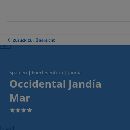
Zurück zur Übersicht
ious
Spanien | Fuerteventura | Jandia
Occidental Jandía
Mar
4
Next