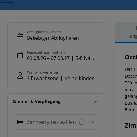
Abflughafen wählen
Ang
Beliebiger Abflughafen
Hot
Reisezeitraum wählen
Occ
09.08.26
–
07.08.27
5-8 Nächte
Das H
Wer wird verreisen
Dezem
2 Erwachsene
Keine Kinder
500 m
in ca
gelan
Zimmer & Verpflegung
Busha
Entfe
Zimmertypen wählen
Zim