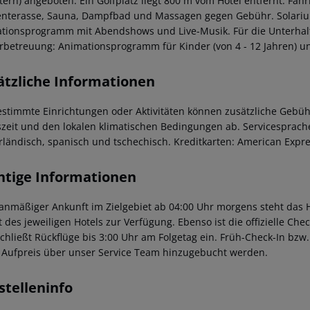
tern) angeboten. Ein Golfplatz liegt 800 m vom Hotel entfernt. Fah
nterasse, Sauna, Dampfbad und Massagen gegen Gebühr. Solarium
tionsprogramm mit Abendshows und Live-Musik. Für die Unterhaltun
rbetreuung: Animationsprogramm für Kinder (von 4 - 12 Jahren) und
ätzliche Informationen
estimmte Einrichtungen oder Aktivitäten können zusätzliche Gebüh
szeit und den lokalen klimatischen Bedingungen ab. Servicesprachen
rländisch, spanisch und tschechisch. Kreditkarten: American Expr
htige Informationen
lanmäßiger Ankunft im Zielgebiet ab 04:00 Uhr morgens steht das H
t des jeweiligen Hotels zur Verfügung. Ebenso ist die offizielle Ch
schließt Rückflüge bis 3:00 Uhr am Folgetag ein. Früh-Check-In bz
 Aufpreis über unser Service Team hinzugebucht werden.
stelleninfo