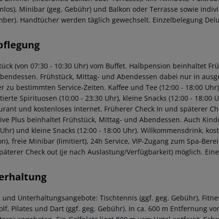
enlos), Minibar (geg. Gebühr) und Balkon oder Terrasse sowie indivi
ber). Handtücher werden täglich gewechselt. Einzelbelegung Delu
pflegung
tück (von 07:30 - 10:30 Uhr) vom Buffet. Halbpension beinhaltet Fr
bendessen. Frühstück, Mittag- und Abendessen dabei nur in ausg
r zu bestimmten Service-Zeiten. Kaffee und Tee (12:00 - 18:00 Uhr
ierte Spirituosen (10:00 - 23:30 Uhr), kleine Snacks (12:00 - 18:00
urant und kostenloses Internet. Früherer Check In und späterer Che
sive Plus beinhaltet Frühstück, Mittag- und Abendessen. Auch Kinde
 Uhr) und kleine Snacks (12:00 - 18:00 Uhr). Willkommensdrink, kos
on), freie Minibar (limitiert), 24h Service, VIP-Zugang zum Spa-Ber
päterer Check out (je nach Auslastung/Verfügbarkeit) möglich. Eine
erhaltung
- und Unterhaltungsangebote: Tischtennis (ggf. geg. Gebühr), Fitness
olf, Pilates und Dart (ggf. geg. Gebühr). In ca. 600 m Entfernung v