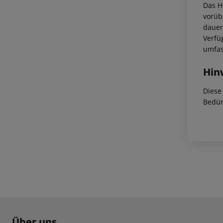
Das H
vorüb
dauer
Verfü
umfas
Hin
Diese
Bedür
Footer
Footer navigation
Über uns