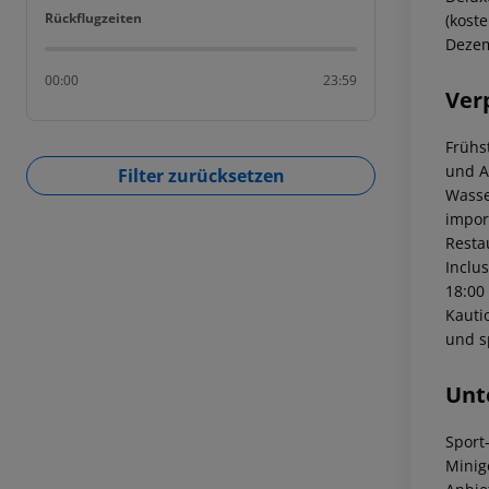
Rückflugzeiten
Rückflugzeiten
(kost
Dezem
00:00
23:59
Ver
Frühs
und A
Filter zurücksetzen
Wasse
import
Resta
Inclu
18:00
Kauti
und s
Unt
Sport
Minig