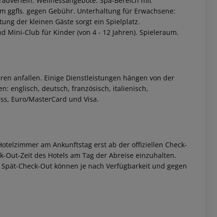
rradverleih. Wellnessangebote: Spa-Bereich mit
 ggfls. gegen Gebühr. Unterhaltung für Erwachsene:
g der kleinen Gäste sorgt ein Spielplatz.
 Mini-Club für Kinder (von 4 - 12 Jahren). Spieleraum.
ren anfallen. Einige Dienstleistungen hängen von der
: englisch, deutsch, französisch, italienisch,
ess, Euro/MasterCard und Visa.
otelzimmer am Ankunftstag erst ab der offiziellen Check-
eck-Out-Zeit des Hotels am Tag der Abreise einzuhalten.
w. Spät-Check-Out können je nach Verfügbarkeit und gegen