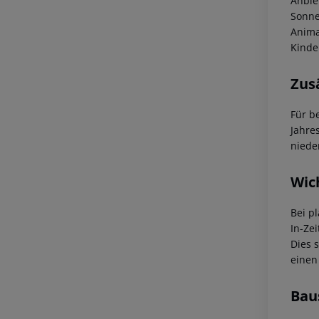
Anbie
Sonne
Anima
Kinde
Zus
Für b
Jahre
niede
Wic
Bei p
In-Zei
Dies 
einen
Bau