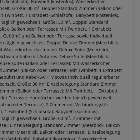
t (Schlafsofa), Babybett (kostenlos), Wasserkocher
hselt. Größe: 30 m². Doppel Standard Zimmer (Balkon oder
 Twinbett, 1 Extrabett (Schlafsofa), Babybett (kostenlos),
täglich gewechselt. Größe: 30 m². Doppel Standard
ck, Balkon oder Terrasse): Mit Twinbett, 1 Extrabett
eg. Gebühr) und Balkon oder Terrasse sowie individuell
n täglich gewechselt. Doppel Deluxe Zimmer (Meerblick,
it Wasserkocher (kostenlos). Deluxe Suite (Meerblick,
* Schwimmhalle mit Aufpreis Deluxe Suite (Meerblick,
eluxe Suite (Balkon oder Terrasse): Mit Wasserkocher
d Zimmer (Balkon oder Terrasse): Mit Twinbett, 1 Extrabett
 Gebühr) und Kabel/SAT-TV sowie individuell regulierbarer
echselt. Größe: 30 m². Einzelbelegung Standard Zimmer
immer (Balkon oder Terrasse): Mit Twinbett, 1 Extrabett
 akzeptieren
 oder Terrasse. Handtücher werden täglich gewechselt.
alkon oder Terrasse): 2 Zimmer mit Verbindungstür
 1 Extrabett (Schlafsofa), Babybett (kostenlos),
täglich gewechselt. Größe: 60 m². 2 Zimmer mit
sse): Einzelbelegung Standard Zimmer (Meerblick, Balkon
Zimmer (Meerblick, Balkon oder Terrasse): Einzelbelegung
tt (Schlafsofa), Babybett (kostenlos), Wasserkocher