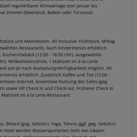
duell regulierbarer Klimaanlage (von Januar bis
xe Zimmer (Meerblick, Balkon oder Terrasse):
ühstück und Abendessen. All Inclusive: Frühstück, Mittag-
ewählten Restaurants. Auch Kindermenüs erhältlich.
), Kuchen/Gebäck (12:00 - 18:00 Uhr), ausgewählte
 Uhr), Willkommensdrink, 1 Mahlzeit im à-la-carte-
ck out (je nach Auslastung/Verfügbarkeit) möglich. All
rmenüs erhältlich. Zusätzlich Kaffee und Tee (12:00 -
tenloses Internet, kostenlose Nutzung des Safes (geg.
eich sowie VIP Check In und Check out. Früherer Check In
 Mahlzeit im a la carte-Restaurant.
, Billard (geg. Gebühr), Yoga, Tennis (ggf. geg. Gebühr),
om Hotel werden Wassersportarten (teils von lokalen