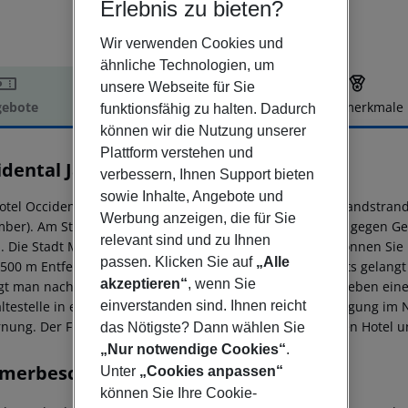
Erlebnis zu bieten?
Wir verwenden Cookies und
ähnliche Technologien, um
unsere Webseite für Sie
ebote
Hotelbeschreibung
Hotelmerkmale
funktionsfähig zu halten. Dadurch
können wir die Nutzung unserer
elbeschreibung
Plattform verstehen und
idental Jandía Mar
verbessern, Ihnen Support bieten
4
sowie Inhalte, Angebote und
otel Occidental Jandia Mar befindet sich ca. 700 m vom Sandstrand 
Werbung anzeigen, die für Sie
ber). Am Strand sind Sonnenschirme und Sonnenliegen gegen Gebü
relevant sind und zu Ihnen
. Die Stadt Morro Jable ist ca. 5 km entfernt. Einkaufen können Si
passen. Klicken Sie auf
„Alle
. 500 m Entfernung. Zu den nächsten Bars und Restaurants gelang
akzeptieren“
, wenn Sie
gt man nach rund 1 km. Für Mobilität im Urlaub sorgen neben ein
einverstanden sind. Ihnen reicht
ltestelle in etwa 600 m Entfernung. Zur ärztlichen Versorgung im N
rnung. Der Flughafen (FUE) ist ca. 85 km entfernt. Zwischen Hotel u
das Nötigste? Dann wählen Sie
„Nur notwendige Cookies“
.
merbeschreibung
Unter
„Cookies anpassen“
können Sie Ihre Cookie-