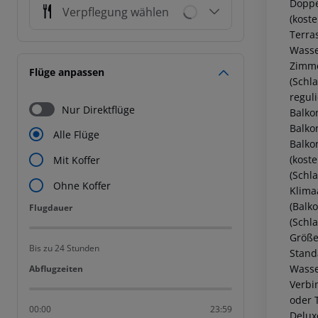
Doppe
Verpflegung wählen
(kost
Terra
Wasse
Zimme
Flüge anpassen
(Schl
regul
Nur Direktflüge
Balko
Balko
Alle Flüge
Balko
(kost
Mit Koffer
(Schl
Ohne Koffer
Klima
(Balk
Flugdauer
Flugdauer
(Schl
Größe
Bis zu 24 Stunden
Stand
Wasse
Abflugzeiten
Abflugzeiten
Verbi
oder 
00:00
23:59
Delux