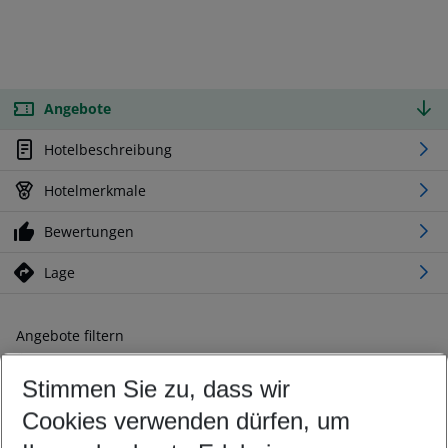
Angebote
Hotelbeschreibung
Hotelmerkmale
Bewertungen
Lage
Angebote filtern
Ändern Sie Ihre Kriterien nach Ihren Wünschen
Stimmen Sie zu, dass wir
Abflughafen wählen
Beliebiger Abflughafen
Cookies verwenden dürfen, um
Reisezeitraum wählen