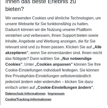
Ihnen das beste Erlebnis zu
10.08.26
–
08.08.27
5-8 Nächte
bieten?
Wer wird verreisen
2 Erwachsene
Keine Kinder
Wir verwenden Cookies und ähnliche Technologien, um
unsere Webseite für Sie funktionsfähig zu halten.
Mehr Filter anzeigen
Dadurch können wir die Nutzung unserer Plattform
verstehen und verbessern, Ihnen Support bieten sowie
Inhalte, Angebote und Werbung anzeigen, die für Sie
relevant sind und zu Ihnen passen. Klicken Sie auf
„Alle
akzeptieren“
, wenn Sie einverstanden sind. Ihnen reicht
das Nötigste? Dann wählen Sie
„Nur notwendige
Footer
Cookies“
. Unter
„Cookies anpassen“
können Sie Ihre
Footer navigation
Cookie-Einstellungen individuell festlegen. Sie können
Über uns
Ihre Privatsphäre-Einstellungen selbstverständlich
AGB
jederzeit ändern oder widerrufen – klicken Sie dazu
Service & Hilfe
Cookie-Einstellungen ändern
einfach unten auf
„Cookie-Einstellungen ändern“
.
Barrierefreies Reisen
Datenschutz-Informationen
Impressum
Cookie-Richtlinie
Folgen Sie uns
Check-in
Cookie/Tracking-Informationen
Datenschutz
FAQ
Impressum