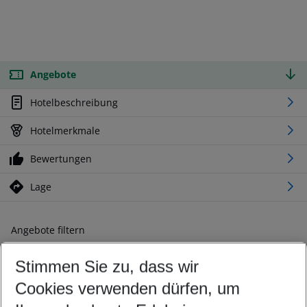
Angebote
Hotelbeschreibung
Hotelmerkmale
Bewertungen
Lage
Angebote filtern
Ändern Sie Ihre Kriterien nach Ihren Wünschen
Stimmen Sie zu, dass wir
Abflughafen wählen
Beliebiger Abflughafen
Cookies verwenden dürfen, um
Reisezeitraum wählen