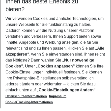
Ihnen das beste Erlebnis zu
11.08.26
–
09.08.27
5-8 Nächte
bieten?
Wer wird verreisen
2 Erwachsene
Keine Kinder
Wir verwenden Cookies und ähnliche Technologien, um
unsere Webseite für Sie funktionsfähig zu halten.
Mehr Filter anzeigen
Dadurch können wir die Nutzung unserer Plattform
verstehen und verbessern, Ihnen Support bieten sowie
Inhalte, Angebote und Werbung anzeigen, die für Sie
relevant sind und zu Ihnen passen. Klicken Sie auf
„Alle
akzeptieren“
, wenn Sie einverstanden sind. Ihnen reicht
das Nötigste? Dann wählen Sie
„Nur notwendige
Footer
Cookies“
. Unter
„Cookies anpassen“
können Sie Ihre
Footer navigation
Cookie-Einstellungen individuell festlegen. Sie können
Über uns
Ihre Privatsphäre-Einstellungen selbstverständlich
AGB
jederzeit ändern oder widerrufen – klicken Sie dazu
Service & Hilfe
Cookie-Einstellungen ändern
einfach unten auf
„Cookie-Einstellungen ändern“
.
Barrierefreies Reisen
Datenschutz-Informationen
Impressum
Cookie-Richtlinie
Folgen Sie uns
Check-in
Cookie/Tracking-Informationen
Datenschutz
FAQ
Impressum