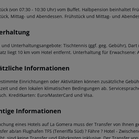
tück (von 07:30 - 10:30 Uhr) vom Buffet. Halbpension beinhaltet F
tück, Mittag- und Abendessen. Frühstück und Mittag- und Abendes
erhaltung
- und Unterhaltungsangebote: Tischtennis (ggf. geg. Gebühr), Dart (
latz liegt 10 km vom Hotel entfernt. Unterhaltung für Erwachsene
ätzliche Informationen
estimmte Einrichtungen oder Aktivitäten können zusätzliche Gebüh
szeit und den lokalen klimatischen Bedingungen ab. Servicesprachen
sch. Kreditkarten: Euro/MasterCard und Visa.
htige Informationen
uchung eines Hotels auf La Gomera muss der Transfer von Ihnen ge
nsfer ab/an Flughafen TFS (Teneriffa Süd) ? Fähre ? Hotel - Zwischen
ht, sind keine Transfer und Fährkosten inklusive. Der Transfer von