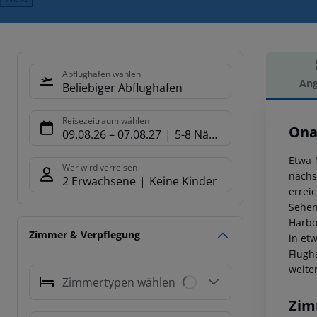
Abflughafen wählen
Ang
Beliebiger Abflughafen
Hot
Reisezeitraum wählen
Ona
09.08.26
–
07.08.27
5-8 Nächte
Etwa 
Wer wird verreisen
nächs
2 Erwachsene
Keine Kinder
errei
Sehen
Harbo
Zimmer & Verpflegung
in et
Flugh
weite
Zimmertypen wählen
Zim