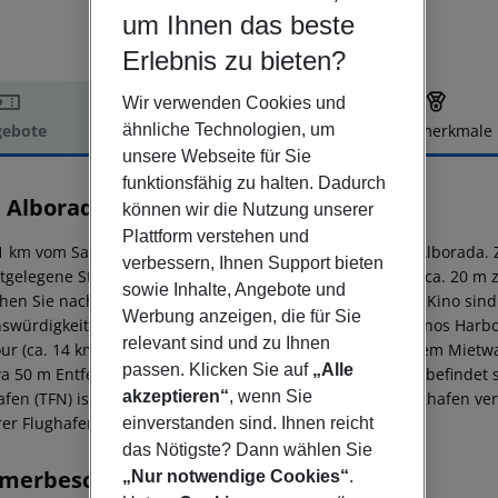
um Ihnen das beste
Erlebnis zu bieten?
Wir verwenden Cookies und
ähnliche Technologien, um
ebote
Hotelbeschreibung
Hotelmerkmale
unsere Webseite für Sie
elbeschreibung
funktionsfähig zu halten. Dadurch
 Alborada
können wir die Nutzung unserer
3
Plattform verstehen und
1 km vom Sand-/Kiesstrand entfernt liegt das Hotel Ona Alborada. 
verbessern, Ihnen Support bieten
tgelegene Stadt ist Las Galletas. Ein Supermarkt ist nach ca. 20 m
sowie Inhalte, Angebote und
chen Sie nach rund 50 m. Unterhaltungsangebote wie ein Kino sind 
Werbung anzeigen, die für Sie
swürdigkeiten sind vom Hotel aus erreichbar: Los Cristianos Harbou
relevant sind und zu Ihnen
ur (ca. 14 km). Für Mobilität im Urlaub sorgen neben einem Mietwa
passen. Klicken Sie auf
„Alle
wa 50 m Entfernung. Zur ärztlichen Versorgung im Notfall befindet
akzeptieren“
, wenn Sie
afen (TFN) ist ca. 76 km entfernt. Zwischen Hotel und Flughafen ver
rer Flughafen (TFS) liegt in etwa 12 km Entfernung.
einverstanden sind. Ihnen reicht
das Nötigste? Dann wählen Sie
merbeschreibung
„Nur notwendige Cookies“
.