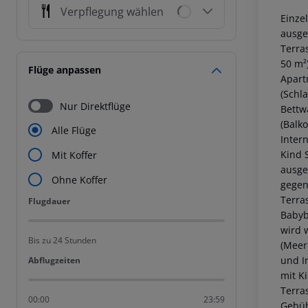
Verpflegung wählen
Einze
ausges
Terra
50 m²
Flüge anpassen
Apart
(Schl
Nur Direktflüge
Bettw
(Balk
Alle Flüge
Inter
Kind 
Mit Koffer
ausge
Ohne Koffer
gegen
Terra
Flugdauer
Flugdauer
Babyb
wird 
Bis zu 24 Stunden
(Meer
und I
Abflugzeiten
Abflugzeiten
mit K
Terras
00:00
23:59
Gebüh