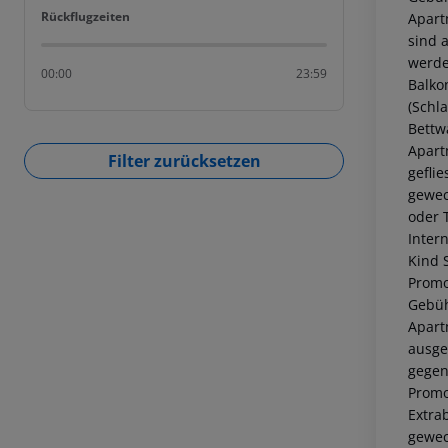
Rückflugzeiten
Rückflugzeiten
Apart
sind 
werde
00:00
23:59
Balko
(Schl
Bettw
Apart
Filter zurücksetzen
gefli
gewec
oder 
Inter
Kind 
Promo
Gebüh
Apart
ausge
gegen
Promo
Extra
gewec