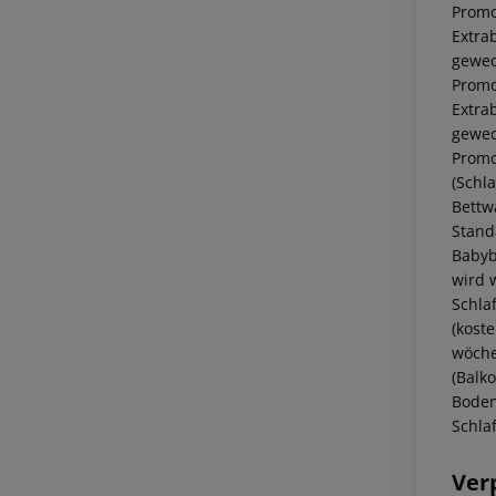
Promo
Extra
gewec
Promo
Extra
gewec
Promo
(Schl
Bettw
Stand
Babyb
wird 
Schla
(kost
wöche
(Balko
Boden
Schla
Ver