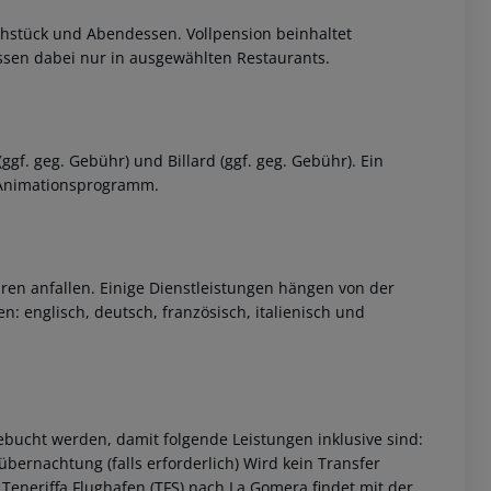
rühstück und Abendessen. Vollpension beinhaltet
sen dabei nur in ausgewählten Restaurants.
ggf. geg. Gebühr) und Billard (ggf. geg. Gebühr). Ein
: Animationsprogramm.
ren anfallen. Einige Dienstleistungen hängen von der
: englisch, deutsch, französisch, italienisch und
bucht werden, damit folgende Leistungen inklusive sind:
übernachtung (falls erforderlich) Wird kein Transfer
 Teneriffa Flughafen (TFS) nach La Gomera findet mit der