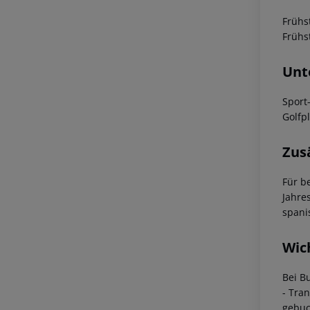
Frühs
Frühs
Unt
Sport
Golfp
Zus
Für b
Jahre
spani
Wic
Bei B
- Tra
gebuc