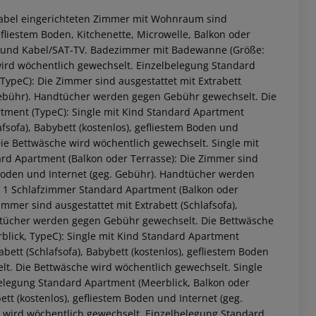
tabel eingerichteten Zimmer mit Wohnraum sind
gefliestem Boden, Kitchenette, Microwelle, Balkon oder
hr) und Kabel/SAT-TV. Badezimmer mit Badewanne (Größe:
ird wöchentlich gewechselt. Einzelbelegung Standard
TypeC): Die Zimmer sind ausgestattet mit Extrabett
. Gebühr). Handtücher werden gegen Gebühr gewechselt. Die
tment (TypeC): Single mit Kind Standard Apartment
afsofa), Babybett (kostenlos), gefliestem Boden und
e Bettwäsche wird wöchentlich gewechselt. Single mit
rd Apartment (Balkon oder Terrasse): Die Zimmer sind
em Boden und Internet (geg. Gebühr). Handtücher werden
. 1 Schlafzimmer Standard Apartment (Balkon oder
mmer sind ausgestattet mit Extrabett (Schlafsofa),
ndtücher werden gegen Gebühr gewechselt. Die Bettwäsche
lick, TypeC): Single mit Kind Standard Apartment
 akzeptieren
bett (Schlafsofa), Babybett (kostenlos), gefliestem Boden
t. Die Bettwäsche wird wöchentlich gewechselt. Single
belegung Standard Apartment (Meerblick, Balkon oder
ett (kostenlos), gefliestem Boden und Internet (geg.
wird wöchentlich gewechselt. Einzelbelegung Standard