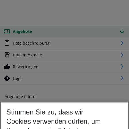
Angebote
Hotelbeschreibung
Hotelmerkmale
Bewertungen
Lage
Angebote filtern
Ändern Sie Ihre Kriterien nach Ihren Wünschen
Stimmen Sie zu, dass wir
Abflughafen wählen
Beliebiger Abflughafen
Cookies verwenden dürfen, um
Reisezeitraum wählen