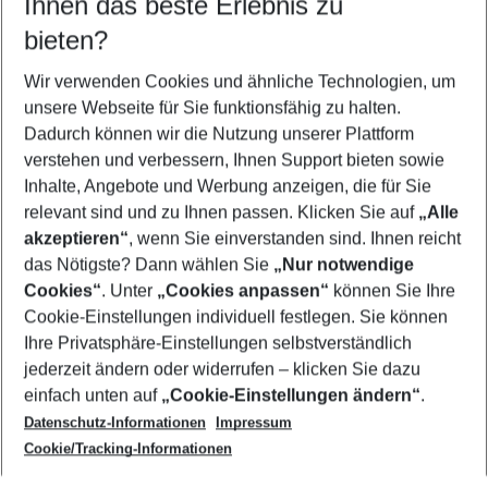
Ihnen das beste Erlebnis zu
08.08.26
–
06.08.27
5-8 Nächte
bieten?
Wer wird verreisen
2 Erwachsene
Keine Kinder
Wir verwenden Cookies und ähnliche Technologien, um
unsere Webseite für Sie funktionsfähig zu halten.
Mehr Filter anzeigen
Dadurch können wir die Nutzung unserer Plattform
verstehen und verbessern, Ihnen Support bieten sowie
Inhalte, Angebote und Werbung anzeigen, die für Sie
relevant sind und zu Ihnen passen. Klicken Sie auf
„Alle
akzeptieren“
, wenn Sie einverstanden sind. Ihnen reicht
das Nötigste? Dann wählen Sie
„Nur notwendige
Footer
Cookies“
. Unter
„Cookies anpassen“
können Sie Ihre
Footer navigation
Cookie-Einstellungen individuell festlegen. Sie können
Über uns
Ihre Privatsphäre-Einstellungen selbstverständlich
AGB
jederzeit ändern oder widerrufen – klicken Sie dazu
Service & Hilfe
Cookie-Einstellungen ändern
einfach unten auf
„Cookie-Einstellungen ändern“
.
Barrierefreies Reisen
Datenschutz-Informationen
Impressum
Cookie-Richtlinie
Folgen Sie uns
Check-in
Cookie/Tracking-Informationen
Datenschutz
FAQ
Impressum