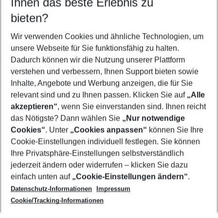
Ihnen das beste Erlebnis zu
09.08.26
–
07.08.27
5-8 Nächte
bieten?
Wer wird verreisen
2 Erwachsene
Keine Kinder
Wir verwenden Cookies und ähnliche Technologien, um
unsere Webseite für Sie funktionsfähig zu halten.
Mehr Filter anzeigen
Dadurch können wir die Nutzung unserer Plattform
verstehen und verbessern, Ihnen Support bieten sowie
Inhalte, Angebote und Werbung anzeigen, die für Sie
relevant sind und zu Ihnen passen. Klicken Sie auf
„Alle
akzeptieren“
, wenn Sie einverstanden sind. Ihnen reicht
das Nötigste? Dann wählen Sie
„Nur notwendige
Footer
Cookies“
. Unter
„Cookies anpassen“
können Sie Ihre
Footer navigation
Cookie-Einstellungen individuell festlegen. Sie können
Über uns
Ihre Privatsphäre-Einstellungen selbstverständlich
AGB
jederzeit ändern oder widerrufen – klicken Sie dazu
Service & Hilfe
Cookie-Einstellungen ändern
einfach unten auf
„Cookie-Einstellungen ändern“
.
Barrierefreies Reisen
Datenschutz-Informationen
Impressum
Cookie-Richtlinie
Folgen Sie uns
Check-in
Cookie/Tracking-Informationen
Datenschutz
FAQ
Impressum