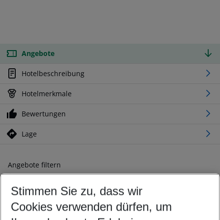
Angebote
Hotelbeschreibung
Hotelmerkmale
Bewertungen
Lage
Angebote filtern
Ändern Sie Ihre Kriterien nach Ihren Wünschen
Stimmen Sie zu, dass wir
Abflughafen wählen
Beliebiger Abflughafen
Cookies verwenden dürfen, um
Reisezeitraum wählen