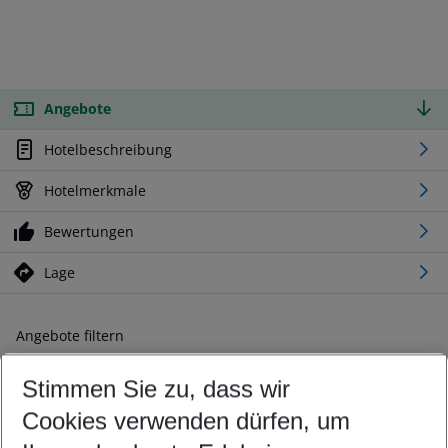
Angebote
Hotelbeschreibung
Hotelmerkmale
Bewertungen
Lage
Angebote filtern
Ändern Sie Ihre Kriterien nach Ihren Wünschen
Stimmen Sie zu, dass wir
Abflughafen wählen
Beliebiger Abflughafen
Cookies verwenden dürfen, um
Reisezeitraum wählen