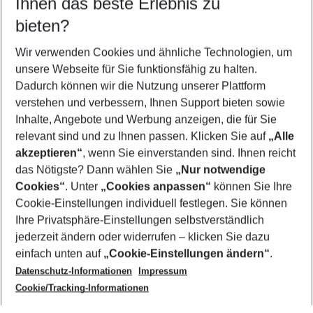
Ihnen das beste Erlebnis zu
12.08.26
–
10.08.27
5-8 Nächte
bieten?
Wer wird verreisen
2 Erwachsene
Keine Kinder
Wir verwenden Cookies und ähnliche Technologien, um
unsere Webseite für Sie funktionsfähig zu halten.
Mehr Filter anzeigen
Dadurch können wir die Nutzung unserer Plattform
verstehen und verbessern, Ihnen Support bieten sowie
Inhalte, Angebote und Werbung anzeigen, die für Sie
relevant sind und zu Ihnen passen. Klicken Sie auf
„Alle
akzeptieren“
, wenn Sie einverstanden sind. Ihnen reicht
das Nötigste? Dann wählen Sie
„Nur notwendige
Footer
Cookies“
. Unter
„Cookies anpassen“
können Sie Ihre
Footer navigation
Cookie-Einstellungen individuell festlegen. Sie können
Über uns
Ihre Privatsphäre-Einstellungen selbstverständlich
AGB
jederzeit ändern oder widerrufen – klicken Sie dazu
Service & Hilfe
Cookie-Einstellungen ändern
einfach unten auf
„Cookie-Einstellungen ändern“
.
Barrierefreies Reisen
Datenschutz-Informationen
Impressum
Cookie-Richtlinie
Folgen Sie uns
Check-in
Cookie/Tracking-Informationen
Datenschutz
FAQ
Impressum