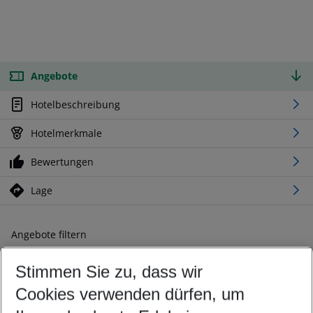
Angebote
Hotelbeschreibung
Hotelmerkmale
Bewertungen
Lage
Angebote filtern
Ändern Sie Ihre Kriterien nach Ihren Wünschen
Stimmen Sie zu, dass wir
Abflughafen wählen
Beliebiger Abflughafen
Cookies verwenden dürfen, um
Reisezeitraum wählen