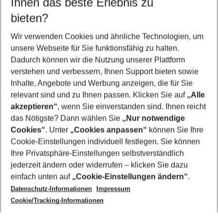
Ihnen das beste Erlebnis zu
09.08.26
–
07.08.27
5-8 Nächte
bieten?
Wer wird verreisen
2 Erwachsene
Keine Kinder
Wir verwenden Cookies und ähnliche Technologien, um
unsere Webseite für Sie funktionsfähig zu halten.
Mehr Filter anzeigen
Dadurch können wir die Nutzung unserer Plattform
verstehen und verbessern, Ihnen Support bieten sowie
Inhalte, Angebote und Werbung anzeigen, die für Sie
relevant sind und zu Ihnen passen. Klicken Sie auf
„Alle
akzeptieren“
, wenn Sie einverstanden sind. Ihnen reicht
das Nötigste? Dann wählen Sie
„Nur notwendige
Footer
Cookies“
. Unter
„Cookies anpassen“
können Sie Ihre
Footer navigation
Cookie-Einstellungen individuell festlegen. Sie können
Über uns
Ihre Privatsphäre-Einstellungen selbstverständlich
AGB
jederzeit ändern oder widerrufen – klicken Sie dazu
Service & Hilfe
Cookie-Einstellungen ändern
einfach unten auf
„Cookie-Einstellungen ändern“
.
Barrierefreies Reisen
Datenschutz-Informationen
Impressum
Cookie-Richtlinie
Folgen Sie uns
Check-in
Cookie/Tracking-Informationen
Datenschutz
FAQ
Impressum