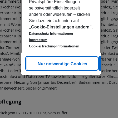
ienzimmer: Die Zimmer sind ausgestattet mit Doppelbett oder Twinbe
Privatsphäre-Einstellungen
kocher (kostenlos), Minibar (geg. Gebühr), Internet (kostenlos), Sa
selbstverständlich jederzeit
ierbarer Klimaanlage (von Januar bis Dezember) und individuell re
ändern oder widerrufen – klicken
immer mit Dusche (Größe: 29 m²). Handtücher werden täglich gege
Sie dazu einfach unten auf
r mit Wohnraum sind ausgestattet mit Doppelbett oder Twinbett, Ex
„Cookie-Einstellungen ändern“
.
kocher (kostenlos), Minibar (geg. Gebühr), Internet (kostenlos), Sa
Datenschutz-Informationen
ierbarer Klimaanlage (von Januar bis Dezember) und individuell re
Impressum
immer mit Dusche (Größe: 33 m²). Handtücher werden täglich gege
Cookie/Tracking-Informationen
ior Zimmer: Die Zimmer sind ausgestattet mit Doppelbett oder Twin
nlos), Minibar (geg. Gebühr), Internet (kostenlos), Safe (kostenlos)
anlage (von Januar bis Dezember) und individuell regulierbarer 
Cookie anpassen
Nur notwendige Cookies
Alle
e: 24 m²). Handtücher werden täglich gegen Gebühr gewechselt. Su
bett oder Twinbett, Extrabett (Schlafsofa), Laminat, Wasserkocher (
(kostenlos) und Flatscreen-TV sowie individuell regulierbarer Klim
ierbarer Heizung (von Januar bis Dezember). Badezimmer mit Dusc
r gewechselt. Superior Zimmer:
pflegung
ück (von 07:00 - 10:00 Uhr) vom Buffet.