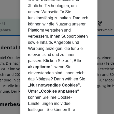
ähnliche Technologien, um
unsere Webseite für Sie
funktionsfähig zu halten. Dadurch
können wir die Nutzung unserer
ebote
Hotelbeschreibung
Hotelmerkmale
Plattform verstehen und
verbessern, Ihnen Support bieten
elbeschreibung
sowie Inhalte, Angebote und
idental Las Palmas
Werbung anzeigen, die für Sie
4
relevant sind und zu Ihnen
otel Occidental Las Palmas liegt ca. 4 km vom Las Canteras, einem
passen. Klicken Sie auf
„Alle
 km. Die nächstgelegene Stadt ist Las Palmas de Gran Canaria (Teld
akzeptieren“
, wenn Sie
n ca. 3 km vom Hotel, ein Supermarkt ist nach ca. 400 m zu erreic
einverstanden sind. Ihnen reicht
ach rund 200 m. Zur nächsten Diskothek gelangt man nach rund 30
das Nötigste? Dann wählen Sie
er sind in ca. 3 km bzw. in ca. 2 km Entfernung zu finden. Für Mobi
„Nur notwendige Cookies“
.
ltestelle in etwa 100 m Entfernung. Zur ärztlichen Versorgung im N
nung. Der Flughafen (LPA) ist ca. 25 km entfernt.
Unter
„Cookies anpassen“
können Sie Ihre Cookie-
merbeschreibung
Einstellungen individuell
festlegen. Sie können Ihre