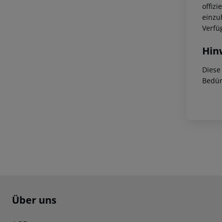
offizi
einzu
Verfü
Hin
Diese
Bedür
Footer
Footer navigation
Über uns