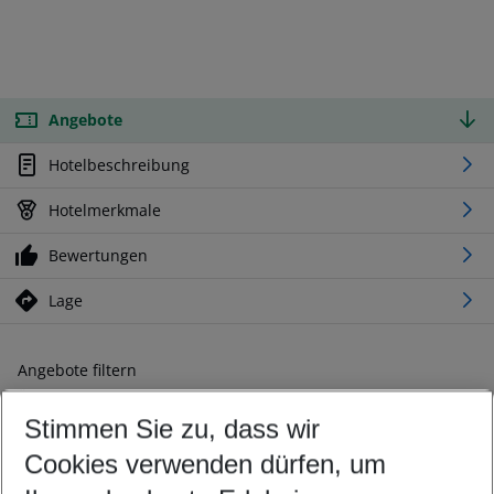
Angebote
Hotelbeschreibung
Hotelmerkmale
Bewertungen
Lage
Angebote filtern
Ändern Sie Ihre Kriterien nach Ihren Wünschen
Stimmen Sie zu, dass wir
Abflughafen wählen
Beliebiger Abflughafen
Cookies verwenden dürfen, um
Reisezeitraum wählen