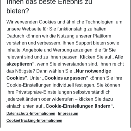
Ihnen das beste Erlebnis zu
11.08.26
–
09.08.27
5-8 Nächte
bieten?
Wer wird verreisen
2 Erwachsene
Keine Kinder
Wir verwenden Cookies und ähnliche Technologien, um
unsere Webseite für Sie funktionsfähig zu halten.
Mehr Filter anzeigen
Dadurch können wir die Nutzung unserer Plattform
verstehen und verbessern, Ihnen Support bieten sowie
Inhalte, Angebote und Werbung anzeigen, die für Sie
relevant sind und zu Ihnen passen. Klicken Sie auf
„Alle
akzeptieren“
, wenn Sie einverstanden sind. Ihnen reicht
das Nötigste? Dann wählen Sie
„Nur notwendige
Footer
Cookies“
. Unter
„Cookies anpassen“
können Sie Ihre
Footer navigation
Cookie-Einstellungen individuell festlegen. Sie können
Über uns
Ihre Privatsphäre-Einstellungen selbstverständlich
AGB
jederzeit ändern oder widerrufen – klicken Sie dazu
Service & Hilfe
Cookie-Einstellungen ändern
einfach unten auf
„Cookie-Einstellungen ändern“
.
Barrierefreies Reisen
Datenschutz-Informationen
Impressum
Cookie-Richtlinie
Folgen Sie uns
Check-in
Cookie/Tracking-Informationen
Datenschutz
FAQ
Impressum