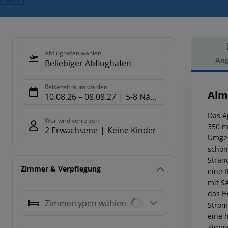
Abflughafen wählen
Ang
Beliebiger Abflughafen
Hot
Reisezeitraum wählen
Alm
10.08.26
–
08.08.27
5-8 Nächte
Das A
Wer wird verreisen
350 m
2 Erwachsene
Keine Kinder
Umgeb
schön
Stran
Zimmer & Verpflegung
eine 
mit S
das H
Zimmertypen wählen
Strom
eine 
Zimme