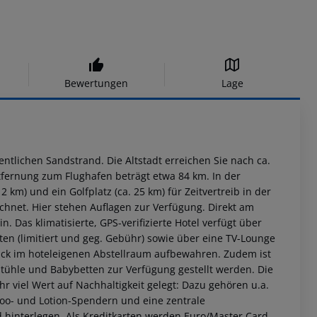
Bewertungen
Lage
fentlichen Sandstrand. Die Altstadt erreichen Sie nach ca.
ntfernung zum Flughafen beträgt etwa 84 km. In der
 km) und ein Golfplatz (ca. 25 km) für Zeitvertreib in der
ichnet. Hier stehen Auflagen zur Verfügung. Direkt am
Das klimatisierte, GPS-verifizierte Hotel verfügt über
ten (limitiert und geg. Gebühr) sowie über eine TV-Lounge
äck im hoteleigenen Abstellraum aufbewahren. Zudem ist
tühle und Babybetten zur Verfügung gestellt werden. Die
r viel Wert auf Nachhaltigkeit gelegt: Dazu gehören u.a.
poo- und Lotion-Spendern und eine zentrale
 hinterlegen. Als Kreditkarten werden Euro/Master Card