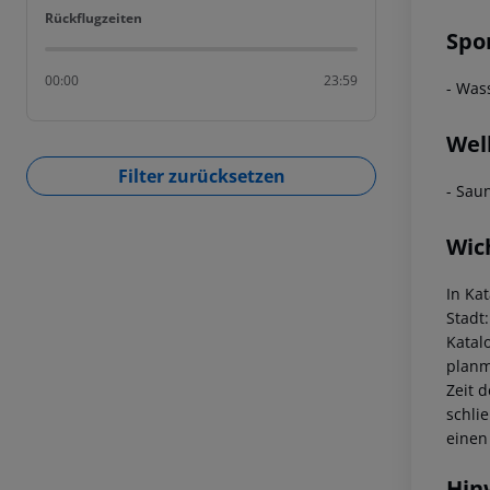
Rückflugzeiten
Rückflugzeiten
Spo
00:00
23:59
- Was
Wel
Filter zurücksetzen
- Sau
Wic
In Ka
Stadt
Katal
planm
Zeit 
schli
einen
Hin