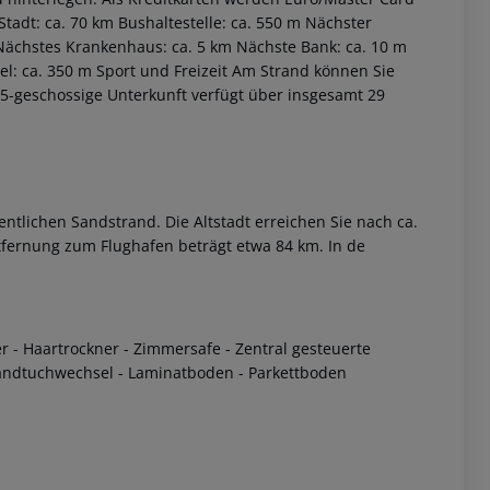
adt: ca. 70 km Bushaltestelle: ca. 550 m Nächster
 Nächstes Krankenhaus: ca. 5 km Nächste Bank: ca. 10 m
el: ca. 350 m
Sport und Freizeit Am Strand können Sie
5-geschossige Unterkunft verfügt über insgesamt 29
fentlichen Sandstrand. Die Altstadt erreichen Sie nach ca.
ntfernung zum Flughafen beträgt etwa 84 km. In de
 akzeptieren
r - Haartrockner - Zimmersafe - Zentral gesteuerte
 Handtuchwechsel - Laminatboden - Parkettboden