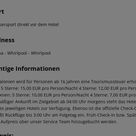
rt
sersport direkt vor dem Hotel
lness
na
- Whirlpool
- Whirlpool
htige Informationen
talonien wird für Personen ab 16 Jahren eine Tourismussteuer erhob
: 5 Sterne: 15,00 EUR pro Person/Nacht 4 Sterne: 12,00 EUR pro Per
onien: 5 Sterne: 10,00 EUR pro Person/Nacht 4 Sterne: 7,00 EUR pro
äßiger Ankunft im Zielgebiet ab 04:00 Uhr morgens steht das Hotel
des jeweiligen Hotels zur Verfügung. Ebenso ist die offizielle Check
eßt Rückflüge bis 3:00 Uhr am Folgetag ein. Früh-Check-In bzw. Sp
 Aufpreis über unser Service Team hinzugebucht werden.
weis: