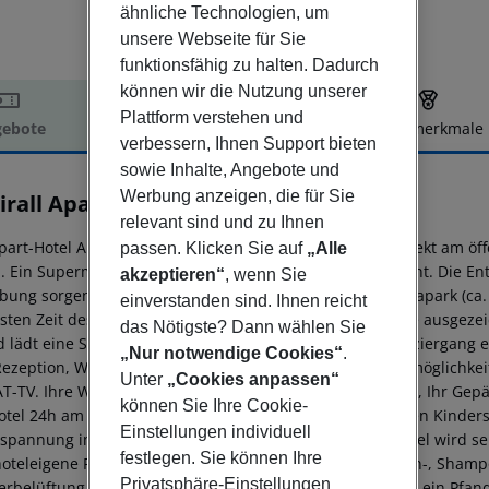
ähnliche Technologien, um
unsere Webseite für Sie
funktionsfähig zu halten. Dadurch
können wir die Nutzung unserer
Plattform verstehen und
ebote
Hotelbeschreibung
Hotelmerkmale
verbessern, Ihnen Support bieten
elbeschreibung
sowie Inhalte, Angebote und
Werbung anzeigen, die für Sie
irall Apartaments
0
relevant sind und zu Ihnen
part-Hotel Apartamentos Almirall - Lloret de Mar liegt direkt am öf
passen. Klicken Sie auf
„Alle
. Ein Supermarkt liegt nur einige Meter vom Hotel entfernt. Die E
akzeptieren“
, wenn Sie
ung sorgen eine Diskothek (ca. 500 m entfernt), ein Aquapark (ca. 2
einverstanden sind. Ihnen reicht
sten Zeit des Jahres. Der Strand ist mit der blauen Flagge ausgeze
das Nötigste? Dann wählen Sie
d lädt eine Strandpromenade zu einem gemütlichen Spaziergang ein. 
„Nur notwendige Cookies“
.
Rezeption, WLAN, einen Internet-Zugang, einen Lift, Parkmöglichkei
Unter
„Cookies anpassen“
AT-TV. Ihre Wertsachen können Sie gegen Gebühr im Safe, Ihr Gep
können Sie Ihre Cookie-
otel 24h am Tag videoüberwacht. Für die Kleinsten können Kinders
Einstellungen individuell
spannung im Hotel beträgt 220 Volt. In Ihrem Urlaubshotel wird seh
festlegen. Sie können Ihre
hoteleigene Recycling-Tonne, die Bereitstellung von Seifen-, Sham
Privatsphäre-Einstellungen
rbelüftung. Hotelgäste müssen bei der Ankunft im Hotel ein Pfand