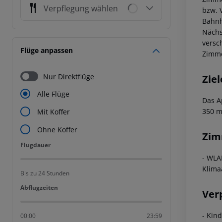
Verpflegung wählen
bzw. V
Bahnh
Nächs
versc
Flüge anpassen
Zimme
Nur Direktflüge
Ziel
Alle Flüge
Das A
350 m
Mit Koffer
Ohne Koffer
Zim
Flugdauer
Flugdauer
- WLA
Klima
Bis zu 24 Stunden
Abflugzeiten
Abflugzeiten
Ver
- Kin
00:00
23:59