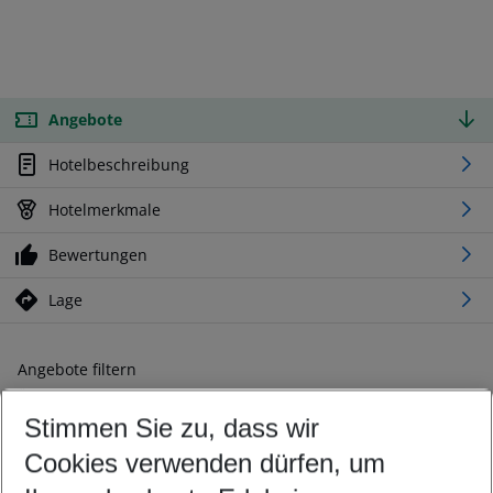
Angebote
Hotelbeschreibung
Hotelmerkmale
Bewertungen
Lage
Angebote filtern
Ändern Sie Ihre Kriterien nach Ihren Wünschen
Stimmen Sie zu, dass wir
Abflughafen wählen
Beliebiger Abflughafen
Cookies verwenden dürfen, um
Reisezeitraum wählen