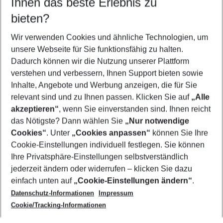
Ihnen das beste Erlebnis zu
08.08.26
–
06.08.27
5-8 Nächte
bieten?
Wer wird verreisen
2 Erwachsene
Keine Kinder
Wir verwenden Cookies und ähnliche Technologien, um
unsere Webseite für Sie funktionsfähig zu halten.
Mehr Filter anzeigen
Dadurch können wir die Nutzung unserer Plattform
verstehen und verbessern, Ihnen Support bieten sowie
Inhalte, Angebote und Werbung anzeigen, die für Sie
relevant sind und zu Ihnen passen. Klicken Sie auf
„Alle
akzeptieren“
, wenn Sie einverstanden sind. Ihnen reicht
das Nötigste? Dann wählen Sie
„Nur notwendige
Footer
Cookies“
. Unter
„Cookies anpassen“
können Sie Ihre
Footer navigation
Cookie-Einstellungen individuell festlegen. Sie können
Über uns
Ihre Privatsphäre-Einstellungen selbstverständlich
AGB
jederzeit ändern oder widerrufen – klicken Sie dazu
Service & Hilfe
Cookie-Einstellungen ändern
einfach unten auf
„Cookie-Einstellungen ändern“
.
Barrierefreies Reisen
Datenschutz-Informationen
Impressum
Cookie-Richtlinie
Folgen Sie uns
Check-in
Cookie/Tracking-Informationen
Datenschutz
FAQ
Impressum