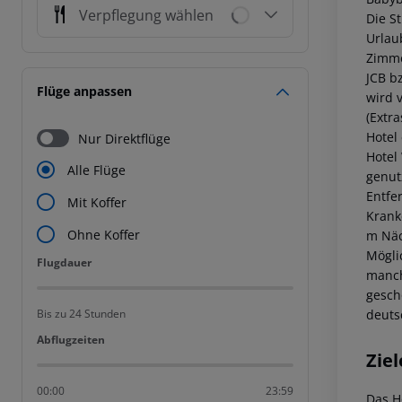
Verpflegung wählen
Die S
Urlau
Zimme
JCB bz
Flüge anpassen
wird 
(Extr
Hotel
Nur Direktflüge
Hotel
Alle Flüge
genut
Entfe
Mit Koffer
Krank
Ohne Koffer
m Näc
Mögli
Flugdauer
Flugdauer
manch
gesch
deuts
Bis zu 24 Stunden
Abflugzeiten
Abflugzeiten
Ziel
00:00
23:59
Das H