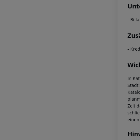
Unt
- Bill
Zus
- Kred
Wic
In Ka
Stadt
Katal
planm
Zeit 
schli
einen
Hin