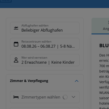
Abflughafen wählen
Ang
Beliebiger Abflughafen
Hot
Reisezeitraum wählen
BLU
08.08.26
–
06.08.27
5-8 Nächte
Das H
Wer wird verreisen
errei
2 Erwachsene
Keine Kinder
700 m
beträ
ein K
Zimmer & Verpflegung
Verfü
verif
WLAN,
Zimmertypen wählen
saiso
hotel
Babyb