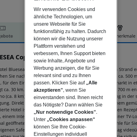
Wir verwenden Cookies und
ähnliche Technologien, um
unsere Webseite für Sie
funktionsfähig zu halten. Dadurch
ebote
Hotelbeschreibung
Hotelmerkmale
können wir die Nutzung unserer
elbeschreibung
Plattform verstehen und
verbessern, Ihnen Support bieten
ESEA Copacabana
sowie Inhalte, Angebote und
3
Werbung anzeigen, die für Sie
otel Bluesea Copacabana liegt ca. 700 m vom öffentlichen Strand 
relevant sind und zu Ihnen
chen Sie nach etwa 300 m. Die Altstadt erreichen Sie nach ca. 500
, für den Einkauf von Lebensmitteln gibt es einen Supermarkt in 
passen. Klicken Sie auf
„Alle
gt ca. 30 km. In der Umgebung sorgen eine Diskothek (ca. 700 m entf
akzeptieren“
, wenn Sie
ino (ca. 8 km) und ein Golfplatz (ca. 25 km) für Abwechslung in der
einverstanden sind. Ihnen reicht
gung. Direkt am Strand lädt eine Strandpromenade zu einem gemütl
das Nötigste? Dann wählen Sie
izierte Hotel ist ausgestattet mit einer 24h am Tag geöffneten Reze
„Nur notwendige Cookies“
.
 einem Internet-Zugang, 3 Liften, Sanitätskasten sowie einer TV-L
Unter
„Cookies anpassen“
nal geöffneter Pool (ganzjährig geöffnet), an dem Liegestühle für S
können Sie Ihre Cookie-
eigenen Safe aufbewahren. Zudem ist das Hotel 24h am Tag videoü
Einstellungen individuell
etten zur Verfügung gestellt werden. Bei Bedarf können Sie sich