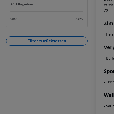
Rückflugzeiten
Rückflugzeiten
errei
70
00:00
23:59
Zim
- Hei
Filter zurücksetzen
Ver
- Buff
Spo
- Tisc
Wel
- Sau