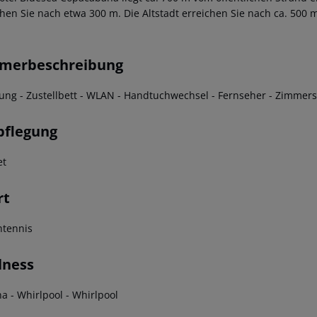
chen Sie nach etwa 300 m. Die Altstadt erreichen Sie nach ca. 500
merbeschreibung
zung - Zustellbett - WLAN - Handtuchwechsel - Fernseher - Zimmers
pflegung
et
rt
htennis
lness
na
- Whirlpool
- Whirlpool