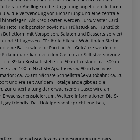
Tickets für Ausflüge in die Umgebung angeboten. In Ihrem
en u.a. die Verwendung von Bionahrung und eine zentrale
 hinterlegen. Als Kreditkarten werden Euro/Master Card,
das Hotel Halbpension sowie nur Frühstück an. Frühstück
 Buffetform mit Vorspeisen, Salaten und Desserts serviert
k und Mittagessen. Für Ihr leibliches Wohl finden Sie im
und eine Bar sowie eine Poolbar. Als Getränke werden im
ne Picknickbank kann von den Gästen zur Selbstversorgung
ca. 39 km Bushaltestelle: ca. 50 m Taxistand: ca. 500 m
Arzt: ca. 100 m Nächste Apotheke: ca. 90 m Nächstes
mation: ca. 700 m Nächste Schnellstraße/Autobahn: ca. 20
ort und Freizeit Auf dem Hotelgelände gibt es die
 akzeptieren
ten. Zur Unterhaltung der erwachsenen Gäste wird an
en Erwachsenenspieleraum.
Weitere Informationen Die 5-
 gay-friendly. Das Hotelpersonal spricht englisch,
entfernt. Die nächstgelegensten Restaurants und Bars