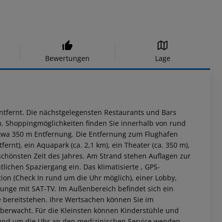
Bewertungen
Lage
entfernt. Die nächstgelegensten Restaurants und Bars
 m. Shoppingmöglichkeiten finden Sie innerhalb von rund
etwa 350 m Entfernung. Die Entfernung zum Flughafen
ernt), ein Aquapark (ca. 2,1 km), ein Theater (ca. 350 m),
 schönsten Zeit des Jahres. Am Strand stehen Auflagen zur
ichen Spaziergang ein. Das klimatisierte , GPS-
ption (Check In rund um die Uhr möglich), einer Lobby,
ounge mit SAT-TV. Im Außenbereich befindet sich ein
ie bereitstehen. Ihre Wertsachen können Sie im
berwacht. Für die Kleinsten können Kinderstühle und
 rund um die Uhr an den medizinischen Service wenden.