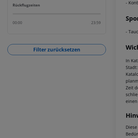
- Kon
Rückflugzeiten
Rückflugzeiten
Spo
00:00
23:59
- Tau
Wic
Filter zurücksetzen
In Ka
Stadt
Katal
planm
Zeit 
schli
einen
Hin
Diese
Bedür