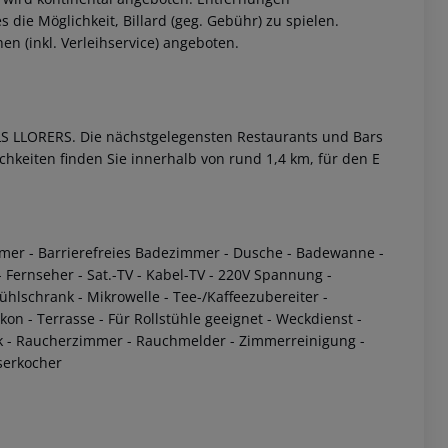
 die Möglichkeit, Billard (geg. Gebühr) zu spielen.
 (inkl. Verleihservice) angeboten.
LS LLORERS. Die nächstgelegensten Restaurants und Bars
ichkeiten finden Sie innerhalb von rund 1,4 km, für den E
 akzeptieren
mmer
- Barrierefreies Badezimmer
- Dusche
- Badewanne
-
- Fernseher
- Sat.-TV
- Kabel-TV
- 220V Spannung
-
kühlschrank
- Mikrowelle
- Tee-/Kaffeezubereiter
-
lkon
- Terrasse
- Für Rollstühle geeignet
- Weckdienst
-
k
- Raucherzimmer
- Rauchmelder
- Zimmerreinigung
-
serkocher