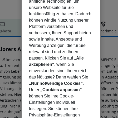
ähnliche Technologien, um
unsere Webseite für Sie
funktionsfähig zu halten. Dadurch
können wir die Nutzung unserer
Plattform verstehen und
ebote
Hotelbeschreibung
Hotelmerkmale
verbessern, Ihnen Support bieten
elbeschreibung
sowie Inhalte, Angebote und
Werbung anzeigen, die für Sie
 Llorers Apartamentos
0
relevant sind und zu Ihnen
passen. Klicken Sie auf
„Alle
1,5 km vom Strand entfernt liegt das Apart-Hotel APARTAMENTS E
akzeptieren“
, wenn Sie
ca. 1 km entfernt. Zur Innenstadt sind es ca. 1,5 km. Shoppingmögl
einverstanden sind. Ihnen reicht
uf von Lebensmitteln gibt es einen Supermarkt in etwa 1 km Entfer
mgebung sorgen eine Diskothek (ca. 2 km entfernt) und ein Aquapark
das Nötigste? Dann wählen Sie
s. Das klimatisierte Hotel verfügt über eine 24h am Tag geöffnete 
„Nur notwendige Cookies“
.
TV-Lounge. Im Außenbereich befindet sich ein saisonal geöffneter 
Unter
„Cookies anpassen“
tstehen. Hier gibt es auch einen separaten Kinderpool. Darüber hi
können Sie Ihre Cookie-
Wertsachen können Sie gegen Gebühr im hoteleigenen Safe aufbewah
Einstellungen individuell
gung Ihrer Kleidung steht Ihnen ein Wäscheservice (geg. Gebühr) 
festlegen. Sie können Ihre
 erlaubt (auf Anfrage). Aufgrund seiner barrierefreien Ausstattung 
Privatsphäre-Einstellungen
nen mit eingeschränkter Mobilität geeignet.
Verpflegung Frühstück