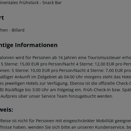
tinentales Frühstück
- Snack Bar
rt
chen
- Billard
htige Informationen
talonien wird für Personen ab 16 Jahren eine Tourismussteuer erhob
: 5 Sterne: 15,00 EUR pro Person/Nacht 4 Sterne: 12,00 EUR pro Per
onien: 5 Sterne: 10,00 EUR pro Person/Nacht 4 Sterne: 7,00 EUR pro
äßiger Ankunft im Zielgebiet ab 04:00 Uhr morgens steht das Hotel
des jeweiligen Hotels zur Verfügung. Ebenso ist die offizielle Check
eßt Rückflüge bis 3:00 Uhr am Folgetag ein. Früh-Check-In bzw. Sp
 Aufpreis über unser Service Team hinzugebucht werden.
weis:
 Reise ist nicht für Personen mit eingeschränkter Mobilität geeign
fnisse haben, wenden Sie sich bitte an unseren Kundenservice, be