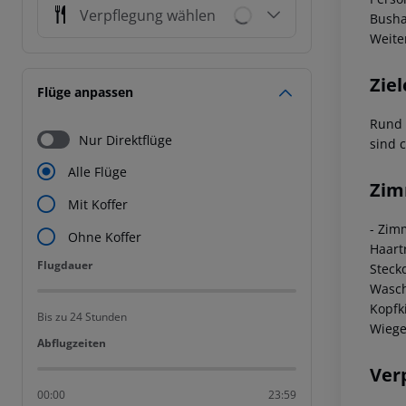
Verpflegung wählen
Bushal
Weite
Ziel
Flüge anpassen
Rund 
Nur Direktflüge
sind 
Alle Flüge
Zim
Mit Koffer
- Zim
Ohne Koffer
Haart
Flugdauer
Flugdauer
Steck
Wasc
Kopfk
Bis zu 24 Stunden
Wiege
Abflugzeiten
Abflugzeiten
Ver
00:00
23:59