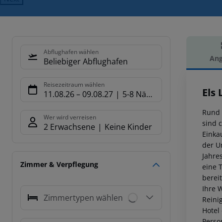
Abflughafen wählen
Ang
Beliebiger Abflughafen
Hot
Reisezeitraum wählen
Els
11.08.26
–
09.08.27
5-8 Nächte
Rund 
Wer wird verreisen
sind 
2 Erwachsene
Keine Kinder
Einka
der U
Jahre
Zimmer & Verpflegung
eine 
berei
Ihre 
Zimmertypen wählen
Reini
Hotel
Perso