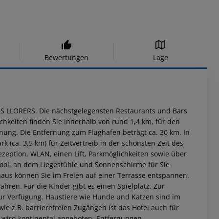
Bewertungen
Lage
LS LLORERS. Die nächstgelegensten Restaurants und Bars
ichkeiten finden Sie innerhalb von rund 1,4 km, für den
nung. Die Entfernung zum Flughafen beträgt ca. 30 km. In
 (ca. 3,5 km) für Zeitvertreib in der schönsten Zeit des
Rezeption, WLAN, einen Lift, Parkmöglichkeiten sowie über
Pool, an dem Liegestühle und Sonnenschirme für Sie
naus können Sie im Freien auf einer Terrasse entspannen.
ren. Für die Kinder gibt es einen Spielplatz. Zur
zur Verfügung. Haustiere wie Hunde und Katzen sind im
wie z.B. barrierefreien Zugängen ist das Hotel auch für
 wird kontinental angeboten.
Entfernungen