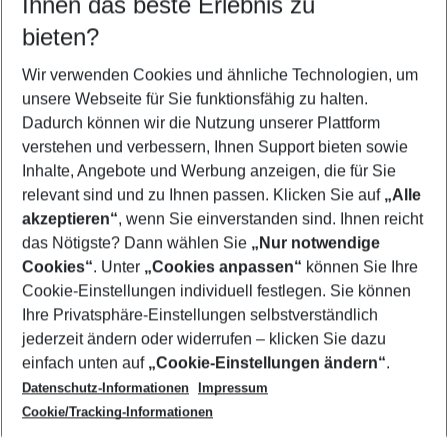
Ihnen das beste Erlebnis zu
09.08.26
–
07.08.27
5-8 Nächte
bieten?
Wer wird verreisen
2 Erwachsene
Keine Kinder
Wir verwenden Cookies und ähnliche Technologien, um
unsere Webseite für Sie funktionsfähig zu halten.
Mehr Filter anzeigen
Dadurch können wir die Nutzung unserer Plattform
verstehen und verbessern, Ihnen Support bieten sowie
Inhalte, Angebote und Werbung anzeigen, die für Sie
relevant sind und zu Ihnen passen. Klicken Sie auf
„Alle
akzeptieren“
, wenn Sie einverstanden sind. Ihnen reicht
das Nötigste? Dann wählen Sie
„Nur notwendige
Footer
Cookies“
. Unter
„Cookies anpassen“
können Sie Ihre
Footer navigation
Cookie-Einstellungen individuell festlegen. Sie können
Über uns
Ihre Privatsphäre-Einstellungen selbstverständlich
AGB
jederzeit ändern oder widerrufen – klicken Sie dazu
Service & Hilfe
Cookie-Einstellungen ändern
einfach unten auf
„Cookie-Einstellungen ändern“
.
Barrierefreies Reisen
Datenschutz-Informationen
Impressum
Cookie-Richtlinie
Folgen Sie uns
Check-in
Cookie/Tracking-Informationen
Datenschutz
FAQ
Impressum