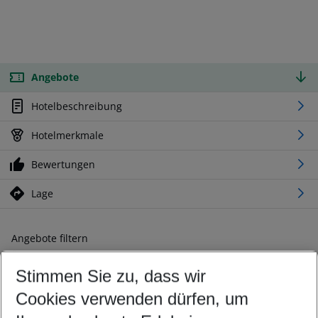
Angebote
Hotelbeschreibung
Hotelmerkmale
Bewertungen
Lage
Angebote filtern
Ändern Sie Ihre Kriterien nach Ihren Wünschen
Stimmen Sie zu, dass wir
Abflughafen wählen
Beliebiger Abflughafen
Cookies verwenden dürfen, um
Reisezeitraum wählen