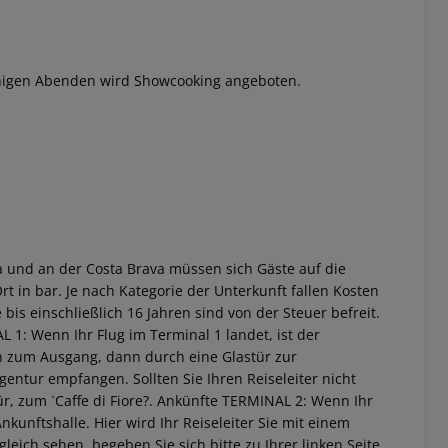
inigen Abenden wird Showcooking angeboten.
 akzeptieren
 und an der Costa Brava müssen sich Gäste auf die
rt in bar. Je nach Kategorie der Unterkunft fallen Kosten
bis einschließlich 16 Jahren sind von der Steuer befreit.
L 1:
Wenn Ihr Flug im Terminal 1 landet, ist der
rn zum Ausgang, dann durch eine Glastür zur
agentur empfangen. Sollten Sie Ihren Reiseleiter nicht
, zum `Caffe di Fiore?.
Ankünfte TERMINAL 2:
Wenn Ihr
kunftshalle. Hier wird Ihr Reiseleiter Sie mit einem
gleich sehen, begeben Sie sich bitte zu Ihrer linken Seite,