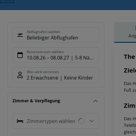
Abflughafen wählen
Ang
Beliebiger Abflughafen
Hot
Reisezeitraum wählen
The
10.08.26
–
08.08.27
5-8 Nächte
Ziel
Wer wird verreisen
2 Erwachsene
Keine Kinder
Das H
Fuß z
Zimmer & Verpflegung
Zim
Das H
Zimmertypen wählen
Telef
gleic