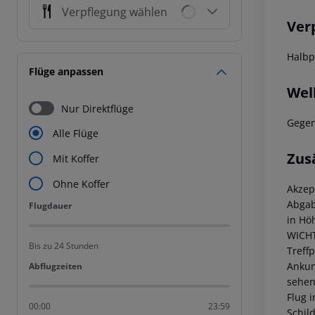
Verpflegung wählen
Ver
Halbp
Flüge anpassen
Wel
Nur Direktflüge
Gegen
Alle Flüge
Zus
Mit Koffer
Ohne Koffer
Akzep
Abgab
Flugdauer
Flugdauer
in Hö
WICHT
Bis zu 24 Stunden
Treff
Ankunf
Abflugzeiten
Abflugzeiten
sehen
Flug 
00:00
23:59
Schild