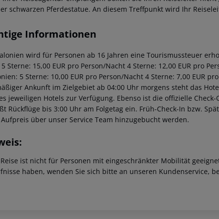
ner schwarzen Pferdestatue. An diesem Treffpunkt wird Ihr Reiseleit
htige Informationen
talonien wird für Personen ab 16 Jahren eine Tourismussteuer erhob
: 5 Sterne: 15,00 EUR pro Person/Nacht 4 Sterne: 12,00 EUR pro Per
onien: 5 Sterne: 10,00 EUR pro Person/Nacht 4 Sterne: 7,00 EUR pro
äßiger Ankunft im Zielgebiet ab 04:00 Uhr morgens steht das Hotel
des jeweiligen Hotels zur Verfügung. Ebenso ist die offizielle Check
eßt Rückflüge bis 3:00 Uhr am Folgetag ein. Früh-Check-In bzw. Sp
 Aufpreis über unser Service Team hinzugebucht werden.
weis:
 Reise ist nicht für Personen mit eingeschränkter Mobilität geeign
fnisse haben, wenden Sie sich bitte an unseren Kundenservice, be