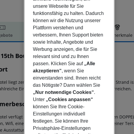
unsere Webseite für Sie
funktionsfähig zu halten. Dadurch
können wir die Nutzung unserer
Plattform verstehen und
verbessern, Ihnen Support bieten
ebote
Hotelbeschreibung
Hotelmerkmale
sowie Inhalte, Angebote und
elbeschreibung
Werbung anzeigen, die für Sie
 15th Boutique Hotel
relevant sind und zu Ihnen
4
passen. Klicken Sie auf
„Alle
ort
akzeptieren“
, wenn Sie
einverstanden sind. Ihnen reicht
otel liegt zentral in der Innenstadt von Lloret de Mar. Der Strand
das Nötigste? Dann wählen Sie
ahlreiche Einkaufsmöglichkeiten, Restaurants und Bars erreichen.
„Nur notwendige Cookies“
.
Unter
„Cookies anpassen“
merbeschreibung
können Sie Ihre Cookie-
Einstellungen individuell
otel verfügt insgesamt über 105 Zimmer.
Die klimatisierten DOPPE
festlegen. Sie können Ihre
on, Wifi, einem kostenfreien Safe und einem Balkon oder einer Ter
Privatsphäre-Einstellungen
he Ausstattung.