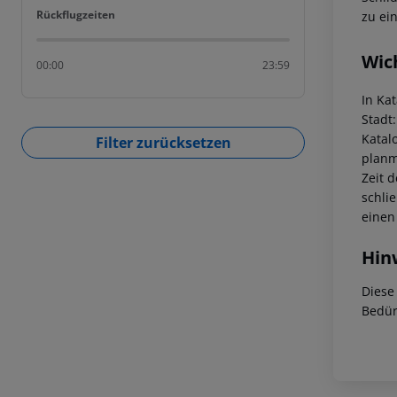
Rückflugzeiten
Rückflugzeiten
zu ei
Wic
00:00
23:59
In Ka
Stadt
Katal
Filter zurücksetzen
planm
Zeit 
schli
einen
Hin
Diese
Bedür