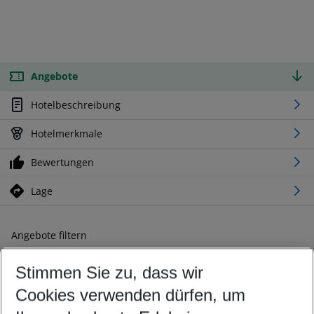
Angebote
Hotelbeschreibung
Hotelmerkmale
Bewertungen
Lage
Angebote filtern
Ändern Sie Ihre Kriterien nach Ihren Wünschen
Stimmen Sie zu, dass wir
Abflughafen wählen
Beliebiger Abflughafen
Cookies verwenden dürfen, um
Reisezeitraum wählen