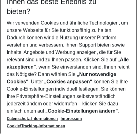
Ihnen das beste Erlebnis zu
08.08.26
–
06.08.27
5-8 Nächte
bieten?
Wer wird verreisen
2 Erwachsene
Keine Kinder
Wir verwenden Cookies und ähnliche Technologien, um
unsere Webseite für Sie funktionsfähig zu halten.
Mehr Filter anzeigen
Dadurch können wir die Nutzung unserer Plattform
verstehen und verbessern, Ihnen Support bieten sowie
Inhalte, Angebote und Werbung anzeigen, die für Sie
relevant sind und zu Ihnen passen. Klicken Sie auf
„Alle
akzeptieren“
, wenn Sie einverstanden sind. Ihnen reicht
das Nötigste? Dann wählen Sie
„Nur notwendige
Footer
Cookies“
. Unter
„Cookies anpassen“
können Sie Ihre
Footer navigation
Cookie-Einstellungen individuell festlegen. Sie können
Über uns
Ihre Privatsphäre-Einstellungen selbstverständlich
AGB
jederzeit ändern oder widerrufen – klicken Sie dazu
Service & Hilfe
Cookie-Einstellungen ändern
einfach unten auf
„Cookie-Einstellungen ändern“
.
Barrierefreies Reisen
Datenschutz-Informationen
Impressum
Cookie-Richtlinie
Folgen Sie uns
Check-in
Cookie/Tracking-Informationen
Datenschutz
FAQ
Impressum