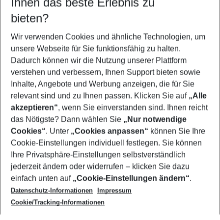
Ihnen das beste Erlebnis zu
12.08.26
–
10.08.27
5-8 Nächte
bieten?
Wer wird verreisen
2 Erwachsene
Keine Kinder
Wir verwenden Cookies und ähnliche Technologien, um
unsere Webseite für Sie funktionsfähig zu halten.
Mehr Filter anzeigen
Dadurch können wir die Nutzung unserer Plattform
verstehen und verbessern, Ihnen Support bieten sowie
Inhalte, Angebote und Werbung anzeigen, die für Sie
relevant sind und zu Ihnen passen. Klicken Sie auf
„Alle
akzeptieren“
, wenn Sie einverstanden sind. Ihnen reicht
das Nötigste? Dann wählen Sie
„Nur notwendige
Footer
Cookies“
. Unter
„Cookies anpassen“
können Sie Ihre
Footer navigation
Cookie-Einstellungen individuell festlegen. Sie können
Über uns
Ihre Privatsphäre-Einstellungen selbstverständlich
AGB
jederzeit ändern oder widerrufen – klicken Sie dazu
Service & Hilfe
Cookie-Einstellungen ändern
einfach unten auf
„Cookie-Einstellungen ändern“
.
Barrierefreies Reisen
Datenschutz-Informationen
Impressum
Cookie-Richtlinie
Folgen Sie uns
Check-in
Cookie/Tracking-Informationen
Datenschutz
FAQ
Impressum