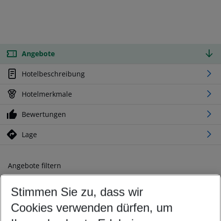
Angebote
Hotelbeschreibung
Hotelmerkmale
Bewertungen
Lage
Angebote filtern
Ändern Sie Ihre Kriterien nach Ihren Wünschen
Stimmen Sie zu, dass wir
Abflughafen wählen
Beliebiger Abflughafen
Cookies verwenden dürfen, um
Reisezeitraum wählen