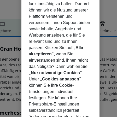
funktionsfähig zu halten. Dadurch
können wir die Nutzung unserer
Plattform verstehen und
verbessern, Ihnen Support bieten
sowie Inhalte, Angebote und
ebote
Hotelbeschreibung
Hotelmerkmale
Werbung anzeigen, die für Sie
elbeschreibung
relevant sind und zu Ihnen
 Gran Hotel Almenar
passen. Klicken Sie auf
„Alle
4
akzeptieren“
, wenn Sie
s gehobene Hotel befindet sich gegenüber dem Bahnhof Las Matas
einverstanden sind. Ihnen reicht
ozas, des Freizeitzentrums Heron City sowie des Einkaufszentrums L
das Nötigste? Dann wählen Sie
fußläufig erreichbar. Das voll klimatisierte Hotel bietet eine Café
„Nur notwendige Cookies“
.
ität von bis zu 150 Personen. Kostenfreie Parkplätze stehen in d
Unter
„Cookies anpassen“
rtabel eingerichteten, schallisolierten Zimmer verfügen jeweils ü
können Sie Ihre Cookie-
ereich und einen Balkon. Alle Zimmer sind gut ausgestattet. Das Ho
Einstellungen individuell
derungen. Der nächste Golfplatz ist 5 km entfernt, und ein Skigebi
festlegen. Sie können Ihre
 entfernt. Die Gäste können jeden Morgen ein Frühstücksbuffet ge
Privatsphäre-Einstellungen
selbstverständlich jederzeit
merbeschreibung
ändern oder widerrufen – klicken