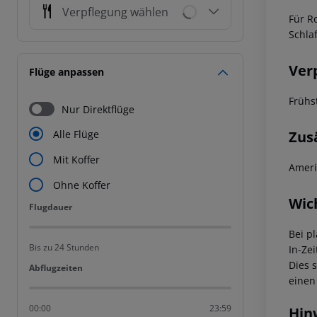
Verpflegung wählen
Für R
Schla
Ver
Flüge anpassen
Frühs
Nur Direktflüge
Zus
Alle Flüge
Mit Koffer
Ameri
Ohne Koffer
Wic
Flugdauer
Flugdauer
Bei p
Bis zu 24 Stunden
In-Zei
Dies 
Abflugzeiten
Abflugzeiten
einen
00:00
23:59
Hin