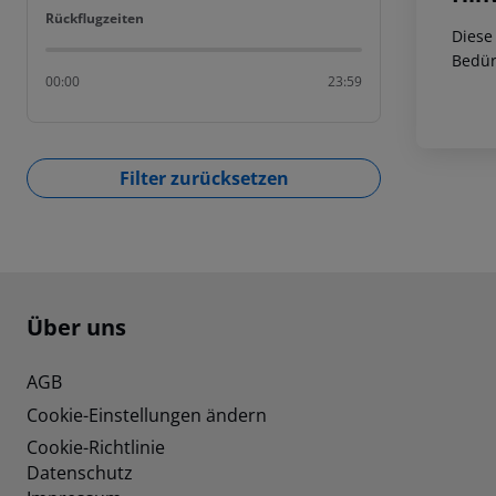
Rückflugzeiten
Rückflugzeiten
Diese
Bedür
00:00
23:59
Filter zurücksetzen
Footer
Footer navigation
Über uns
AGB
Cookie-Einstellungen ändern
Cookie-Richtlinie
Datenschutz