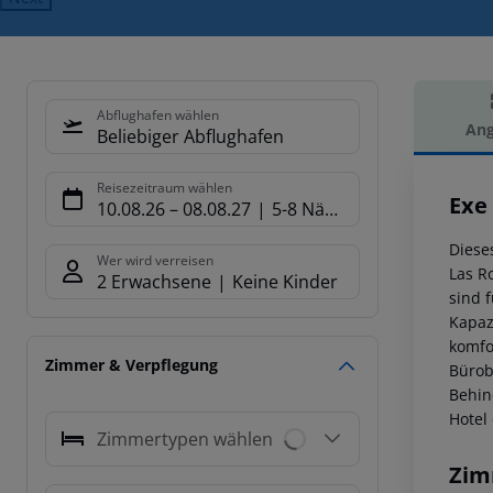
Abflughafen wählen
Ang
Beliebiger Abflughafen
Hot
Reisezeitraum wählen
Exe
10.08.26
–
08.08.27
5-8 Nächte
Diese
Wer wird verreisen
Las R
2 Erwachsene
Keine Kinder
sind 
Kapaz
komfo
Zimmer & Verpflegung
Bürob
Behin
Hotel
Zimmertypen wählen
Zim