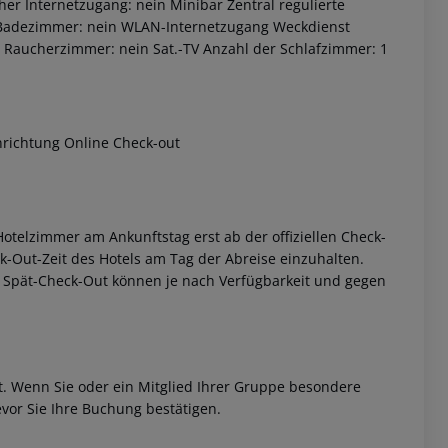
r Internetzugang: nein Minibar Zentral regulierte
es Badezimmer: nein WLAN-Internetzugang Weckdienst
ch Raucherzimmer: nein Sat.-TV Anzahl der Schlafzimmer: 1
nrichtung Online Check-out
 akzeptieren
otelzimmer am Ankunftstag erst ab der offiziellen Check-
eck-Out-Zeit des Hotels am Tag der Abreise einzuhalten.
w. Spät-Check-Out können je nach Verfügbarkeit und gegen
et. Wenn Sie oder ein Mitglied Ihrer Gruppe besondere
vor Sie Ihre Buchung bestätigen.