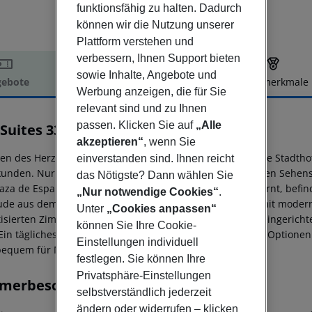
funktionsfähig zu halten. Dadurch
können wir die Nutzung unserer
Plattform verstehen und
verbessern, Ihnen Support bieten
sowie Inhalte, Angebote und
ebote
Hotelbeschreibung
Hotelmerkmale
Werbung anzeigen, die für Sie
elbeschreibung
relevant sind und zu Ihnen
passen. Klicken Sie auf
„Alle
Suites 33
3
akzeptieren“
, wenn Sie
ten des Herzen von Madrid gelegen, bietet dieses elegante Stadtho
einverstanden sind. Ihnen reicht
kunden. Nur einen kurzen Spaziergang von den wichtigsten Sehen
das Nötigste? Dann wählen Sie
laza de España, der Puerta del Sol und der Gran Vía entfernt, befi
„Nur notwendige Cookies“
.
de aus dem 19. Jahrhundert, das historischen Charme mit modern
Unter
„Cookies anpassen“
tisierten Zimmer zu schätzen wissen, die geschmackvoll eingericht
können Sie Ihre Cookie-
 Ein tägliches Frühstücksbuffet mit süßen und herzhaften Optione
Einstellungen individuell
bequem für Mittag- und Abendessen erreichbar.
festlegen. Sie können Ihre
Privatsphäre-Einstellungen
merbeschreibung
selbstverständlich jederzeit
ändern oder widerrufen – klicken