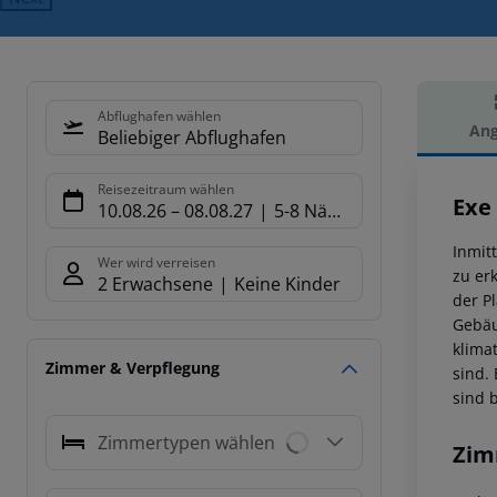
Abflughafen wählen
Ang
Beliebiger Abflughafen
Hot
Reisezeitraum wählen
Exe 
10.08.26
–
08.08.27
5-8 Nächte
Inmit
Wer wird verreisen
zu er
2 Erwachsene
Keine Kinder
der P
Gebäu
klima
Zimmer & Verpflegung
sind.
sind 
Zimmertypen wählen
Zim