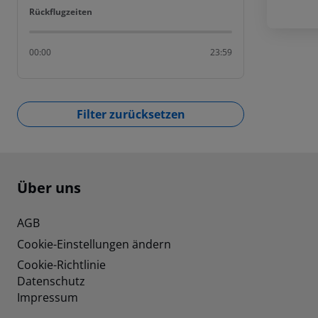
Rückflugzeiten
Rückflugzeiten
00:00
23:59
Filter zurücksetzen
Footer
Footer navigation
Über uns
AGB
Cookie-Einstellungen ändern
Cookie-Richtlinie
Datenschutz
Impressum