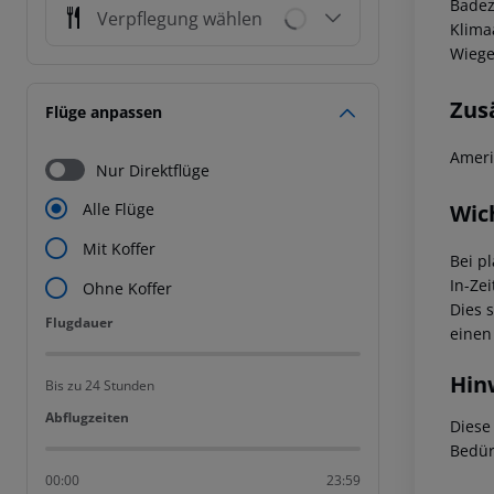
Badez
Verpflegung wählen
Klima
Wiege
Zus
Flüge anpassen
Ameri
Nur Direktflüge
Wic
Alle Flüge
Mit Koffer
Bei p
In-Zei
Ohne Koffer
Dies 
Flugdauer
Flugdauer
einen
Hin
Bis zu 24 Stunden
Abflugzeiten
Abflugzeiten
Diese
Bedür
00:00
23:59