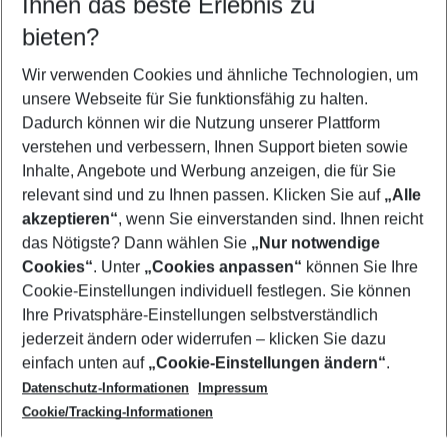
Ihnen das beste Erlebnis zu
08.08.26
–
06.08.27
5-8 Nächte
bieten?
Wer wird verreisen
2 Erwachsene
Keine Kinder
Wir verwenden Cookies und ähnliche Technologien, um
unsere Webseite für Sie funktionsfähig zu halten.
Mehr Filter anzeigen
Dadurch können wir die Nutzung unserer Plattform
verstehen und verbessern, Ihnen Support bieten sowie
Inhalte, Angebote und Werbung anzeigen, die für Sie
relevant sind und zu Ihnen passen. Klicken Sie auf
„Alle
akzeptieren“
, wenn Sie einverstanden sind. Ihnen reicht
das Nötigste? Dann wählen Sie
„Nur notwendige
Footer
Cookies“
. Unter
„Cookies anpassen“
können Sie Ihre
Footer navigation
Cookie-Einstellungen individuell festlegen. Sie können
Über uns
Ihre Privatsphäre-Einstellungen selbstverständlich
AGB
jederzeit ändern oder widerrufen – klicken Sie dazu
Service & Hilfe
Cookie-Einstellungen ändern
einfach unten auf
„Cookie-Einstellungen ändern“
.
Barrierefreies Reisen
Datenschutz-Informationen
Impressum
Cookie-Richtlinie
Folgen Sie uns
Check-in
Cookie/Tracking-Informationen
Datenschutz
FAQ
Impressum