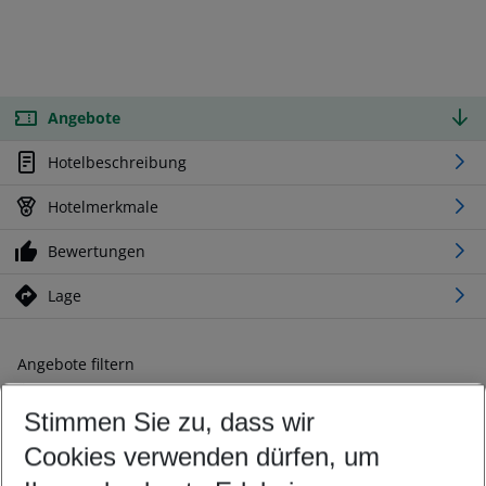
Angebote
Hotelbeschreibung
Hotelmerkmale
Bewertungen
Lage
Angebote filtern
Ändern Sie Ihre Kriterien nach Ihren Wünschen
Stimmen Sie zu, dass wir
Abflughafen wählen
Beliebiger Abflughafen
Cookies verwenden dürfen, um
Reisezeitraum wählen