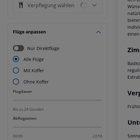
Verpflegung wählen
Wünsc
natür
biete
indiv
Flüge anpassen
einen
Nur Direktflüge
Zim
Alle Flüge
Bade
regul
Mit Koffer
Extra
Ohne Koffer
Flugdauer
Ver
Flugdauer
Frühs
Bis zu 24 Stunden
Abflugzeiten
Abflugzeiten
Unt
Sonne
00:00
23:59