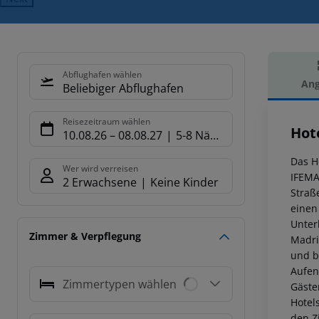
Abflughafen wählen
Ang
Beliebiger Abflughafen
Hot
Reisezeitraum wählen
Hot
10.08.26
–
08.08.27
5-8 Nächte
Das H
Wer wird verreisen
IFEMA
2 Erwachsene
Keine Kinder
Straß
einen
Unter
Zimmer & Verpflegung
Madri
und b
Aufen
Zimmertypen wählen
Gäste
Hotel
den Z