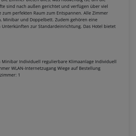
fte sind nach außen gerichtet und verfügen über viel
sie zum perfekten Raum zum Entspannen. Alle Zimmer
io, Minibar und Doppelbett. Zudem gehören eine
en Unterkünften zur Standardeinrichtung.
Das Hotel bietet
n
Minibar
Individuell regulierbare Klimaanlage
Individuell
 akzeptieren
immer
WLAN-Internetzugang
Wiege auf Bestellung
fzimmer: 1