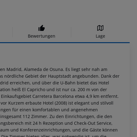
Bewertungen
Lage
chen Madrid, Alameda de Osuna. Es liegt sehr nah am
das nördliche Gebiet der Hauptstadt angebunden. Dank der
rid erreichen, und über die U-Bahn bietet das Hotel
tion heiß El Capricho und ist nur ca. 200 m von der
 Einkaufsgebiet Carretera Barcelona etwa 4,9 km entfernt.
vor Kurzem erbaute Hotel (2008) ist elegant und stilvoll
stungen für einen komfortablen und angenehmen
er insgesamt 112 Zimmer. Zu den Einrichtungen, die den
angsbereich mit 24 h Rezeption und Check-Out Service,
sraum und Konferenzeinrichtungen, und die Gäste können
Die Zimmer bieten alles, was notwendig ist, um die