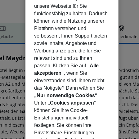
unsere Webseite für Sie
funktionsfähig zu halten. Dadurch
können wir die Nutzung unserer
Plattform verstehen und
verbessern, Ihnen Support bieten
ebote
Hotelbeschreibung
Hotelmerkmale
sowie Inhalte, Angebote und
elbeschreibung
Werbung anzeigen, die für Sie
el Maydrit
relevant sind und zu Ihnen
4
passen. Klicken Sie auf
„Alle
otel liegt in einem der wichtigsten Geschäftsbezirke im nordöstli
akzeptieren“
, wenn Sie
-Messegelände (ca. 2,5 km) und ist über die M11 äußerst gut an 
einverstanden sind. Ihnen reicht
en A2 und M40 können die Gäste bequem sämtliche Viertel von Mad
das Nötigste? Dann wählen Sie
 großartigen Anschluss an das Zentrum von Madrid; die nächste Sta
„Nur notwendige Cookies“
.
kunft entfernt. Die nächsten Geschäfte liegen etwa 2,5 km und das
Unter
„Cookies anpassen“
ds Flughafen Barajas ist vom Hotel aus nach ca. 5 km erreicht.
Das 
können Sie Ihre Cookie-
ietet den Gästen alle notwendigen Einrichtungen und Servicelei
thalt. Es ist ideal für Geschäftsreisende geeignet und verfügt üb
Einstellungen individuell
n in diesem klimatisierten Haus geboten werden, zählen ein Empf
festlegen. Sie können Ihre
safe, Wechselstube und Aufzug. Es bietet zudem einen Frühstück
Privatsphäre-Einstellungen
immer- und Wäscheservice gegen eine zusätzliche Gebühr nutzen.