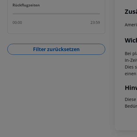
Rückflugzeiten
Rückflugzeiten
Zus
00:00
23:59
Ameri
Wic
Filter zurücksetzen
Bei p
In-Zei
Dies 
einen
Hin
Diese
Bedür