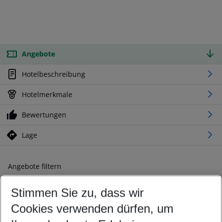
Angebote
Hotelbeschreibung
Hotelmerkmale
Bewertungen
Lage
Angebote filtern
Ändern Sie Ihre Kriterien nach Ihren Wünschen
Stimmen Sie zu, dass wir
Abflughafen wählen
Beliebiger Abflughafen
Cookies verwenden dürfen, um
Reisezeitraum wählen