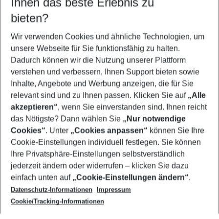
Ihnen das beste Erlebnis zu
08.08.26
–
06.08.27
5-8 Nächte
bieten?
Wer wird verreisen
2 Erwachsene
Keine Kinder
Wir verwenden Cookies und ähnliche Technologien, um
unsere Webseite für Sie funktionsfähig zu halten.
Mehr Filter anzeigen
Dadurch können wir die Nutzung unserer Plattform
verstehen und verbessern, Ihnen Support bieten sowie
Inhalte, Angebote und Werbung anzeigen, die für Sie
relevant sind und zu Ihnen passen. Klicken Sie auf
„Alle
akzeptieren“
, wenn Sie einverstanden sind. Ihnen reicht
das Nötigste? Dann wählen Sie
„Nur notwendige
Footer
Cookies“
. Unter
„Cookies anpassen“
können Sie Ihre
Footer navigation
Cookie-Einstellungen individuell festlegen. Sie können
Über uns
Ihre Privatsphäre-Einstellungen selbstverständlich
AGB
jederzeit ändern oder widerrufen – klicken Sie dazu
Service & Hilfe
Cookie-Einstellungen ändern
einfach unten auf
„Cookie-Einstellungen ändern“
.
Barrierefreies Reisen
Datenschutz-Informationen
Impressum
Cookie-Richtlinie
Folgen Sie uns
Check-in
Cookie/Tracking-Informationen
Datenschutz
FAQ
Impressum