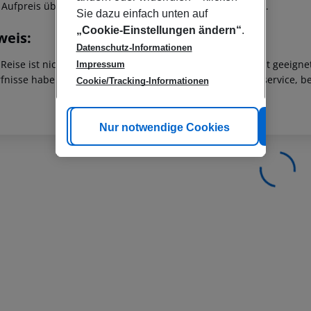
 Aufpreis über unser Service Team hinzugebucht werden.
Sie dazu einfach unten auf
„Cookie-Einstellungen ändern“
.
weis:
Datenschutz-Informationen
 Reise ist nicht für Personen mit eingeschränkter Mobilität geeign
Impressum
fnisse haben, wenden Sie sich bitte an unseren Kundenservice, be
Cookie/Tracking-Informationen
Cookie anpassen
Nur notwendige Cookies
Alle