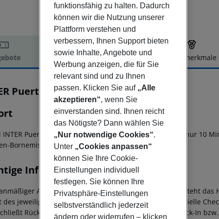
funktionsfähig zu halten. Dadurch
können wir die Nutzung unserer
Plattform verstehen und
verbessern, Ihnen Support bieten
sowie Inhalte, Angebote und
ebote
Hotelbeschreibung
Hotelmerkmale
Werbung anzeigen, die für Sie
elbeschreibung
relevant sind und zu Ihnen
passen. Klicken Sie auf
„Alle
ER Puerta del Sol Pension
3
akzeptieren“
, wenn Sie
ort
einverstanden sind. Ihnen reicht
das Nötigste? Dann wählen Sie
l INTER Puerta del Sol in Madrid (Barrio de las Letras) ist nur 10
„Nur notwendige Cookies“
.
en-Bornemisza
Unter
„Cookies anpassen“
können Sie Ihre Cookie-
htige Informationen
Einstellungen individuell
festlegen. Sie können Ihre
lanmäßiger Ankunft im Zielgebiet ab 04:00 Uhr morgens steht das H
Privatsphäre-Einstellungen
t des jeweiligen Hotels zur Verfügung. Ebenso ist die offizielle Ch
selbstverständlich jederzeit
schließt Rückflüge bis 3:00 Uhr am Folgetag ein. Früh-Check-In bz
ändern oder widerrufen – klicken