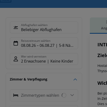
Abflughafen wählen
Ang
Beliebiger Abflughafen
Hot
Reisezeitraum wählen
INT
08.08.26
–
06.08.27
5-8 Nächte
Ziel
Wer wird verreisen
2 Erwachsene
Keine Kinder
Hosta
Thyss
Zimmer & Verpflegung
Wic
Bei p
Zimmertypen wählen
In-Zei
Dies 