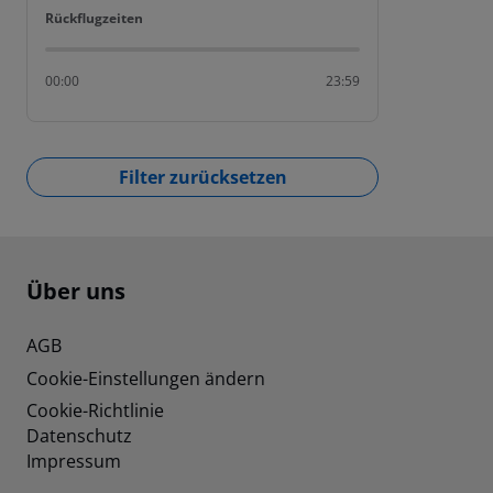
Rückflugzeiten
Rückflugzeiten
00:00
23:59
Filter zurücksetzen
Footer
Footer navigation
Über uns
AGB
Cookie-Einstellungen ändern
Cookie-Richtlinie
Datenschutz
Impressum