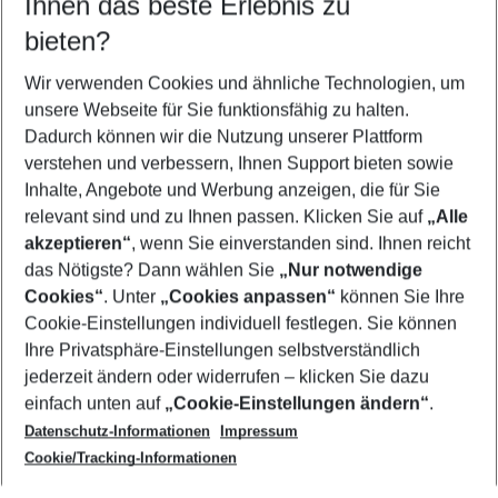
Ihnen das beste Erlebnis zu
09.08.26
–
07.08.27
5-8 Nächte
bieten?
Wer wird verreisen
2 Erwachsene
Keine Kinder
Wir verwenden Cookies und ähnliche Technologien, um
unsere Webseite für Sie funktionsfähig zu halten.
Mehr Filter anzeigen
Dadurch können wir die Nutzung unserer Plattform
verstehen und verbessern, Ihnen Support bieten sowie
Inhalte, Angebote und Werbung anzeigen, die für Sie
relevant sind und zu Ihnen passen. Klicken Sie auf
„Alle
akzeptieren“
, wenn Sie einverstanden sind. Ihnen reicht
das Nötigste? Dann wählen Sie
„Nur notwendige
Footer
Cookies“
. Unter
„Cookies anpassen“
können Sie Ihre
Footer navigation
Cookie-Einstellungen individuell festlegen. Sie können
Über uns
Ihre Privatsphäre-Einstellungen selbstverständlich
AGB
jederzeit ändern oder widerrufen – klicken Sie dazu
Service & Hilfe
Cookie-Einstellungen ändern
einfach unten auf
„Cookie-Einstellungen ändern“
.
Barrierefreies Reisen
Datenschutz-Informationen
Impressum
Cookie-Richtlinie
Folgen Sie uns
Check-in
Cookie/Tracking-Informationen
Datenschutz
FAQ
Impressum