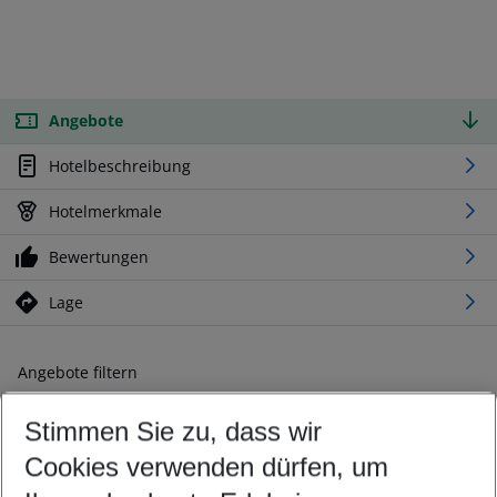
Angebote
Hotelbeschreibung
Hotelmerkmale
Bewertungen
Lage
Angebote filtern
Ändern Sie Ihre Kriterien nach Ihren Wünschen
Stimmen Sie zu, dass wir
Abflughafen wählen
Beliebiger Abflughafen
Cookies verwenden dürfen, um
Reisezeitraum wählen