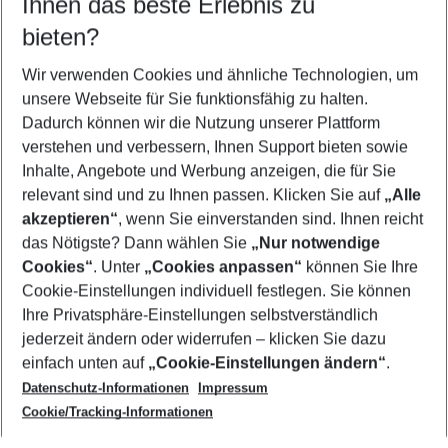
Ihnen das beste Erlebnis zu
09.08.26
–
07.08.27
5-8 Nächte
bieten?
Wer wird verreisen
2 Erwachsene
Keine Kinder
Wir verwenden Cookies und ähnliche Technologien, um
unsere Webseite für Sie funktionsfähig zu halten.
Mehr Filter anzeigen
Dadurch können wir die Nutzung unserer Plattform
verstehen und verbessern, Ihnen Support bieten sowie
Inhalte, Angebote und Werbung anzeigen, die für Sie
relevant sind und zu Ihnen passen. Klicken Sie auf
„Alle
akzeptieren“
, wenn Sie einverstanden sind. Ihnen reicht
das Nötigste? Dann wählen Sie
„Nur notwendige
Footer
Cookies“
. Unter
„Cookies anpassen“
können Sie Ihre
Footer navigation
Cookie-Einstellungen individuell festlegen. Sie können
Über uns
Ihre Privatsphäre-Einstellungen selbstverständlich
AGB
jederzeit ändern oder widerrufen – klicken Sie dazu
Service & Hilfe
Cookie-Einstellungen ändern
einfach unten auf
„Cookie-Einstellungen ändern“
.
Barrierefreies Reisen
Datenschutz-Informationen
Impressum
Cookie-Richtlinie
Folgen Sie uns
Check-in
Cookie/Tracking-Informationen
Datenschutz
FAQ
Impressum