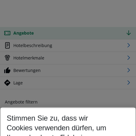
Angebote
Hotelbeschreibung
Hotelmerkmale
Bewertungen
Lage
Angebote filtern
Ändern Sie Ihre Kriterien nach Ihren Wünschen
Stimmen Sie zu, dass wir
Abflughafen wählen
Beliebiger Abflughafen
Cookies verwenden dürfen, um
Reisezeitraum wählen