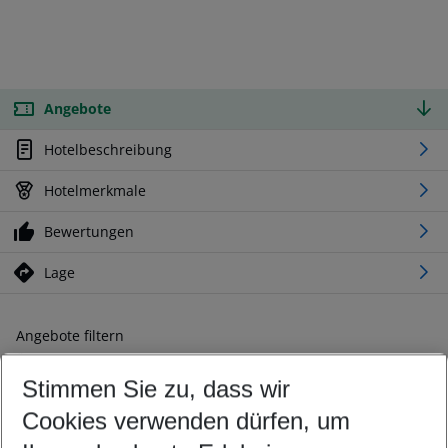
Angebote
Hotelbeschreibung
Hotelmerkmale
Bewertungen
Lage
Angebote filtern
Ändern Sie Ihre Kriterien nach Ihren Wünschen
Stimmen Sie zu, dass wir
Abflughafen wählen
Beliebiger Abflughafen
Cookies verwenden dürfen, um
Reisezeitraum wählen