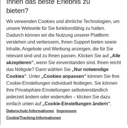
Ihnen das beste Erlebnis zu
08.08.26
–
06.08.27
5-8 Nächte
bieten?
Wer wird verreisen
2 Erwachsene
Keine Kinder
Wir verwenden Cookies und ähnliche Technologien, um
unsere Webseite für Sie funktionsfähig zu halten.
Mehr Filter anzeigen
Dadurch können wir die Nutzung unserer Plattform
verstehen und verbessern, Ihnen Support bieten sowie
Inhalte, Angebote und Werbung anzeigen, die für Sie
relevant sind und zu Ihnen passen. Klicken Sie auf
„Alle
akzeptieren“
, wenn Sie einverstanden sind. Ihnen reicht
das Nötigste? Dann wählen Sie
„Nur notwendige
Footer
Cookies“
. Unter
„Cookies anpassen“
können Sie Ihre
Footer navigation
Cookie-Einstellungen individuell festlegen. Sie können
Über uns
Ihre Privatsphäre-Einstellungen selbstverständlich
AGB
jederzeit ändern oder widerrufen – klicken Sie dazu
Service & Hilfe
Cookie-Einstellungen ändern
einfach unten auf
„Cookie-Einstellungen ändern“
.
Barrierefreies Reisen
Datenschutz-Informationen
Impressum
Cookie-Richtlinie
Folgen Sie uns
Check-in
Cookie/Tracking-Informationen
Datenschutz
FAQ
Impressum