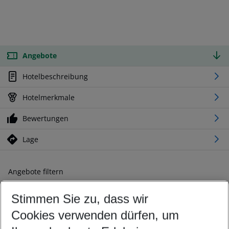
Angebote
Hotelbeschreibung
Hotelmerkmale
Bewertungen
Lage
Angebote filtern
Ändern Sie Ihre Kriterien nach Ihren Wünschen
Stimmen Sie zu, dass wir
Abflughafen wählen
Beliebiger Abflughafen
Cookies verwenden dürfen, um
Reisezeitraum wählen