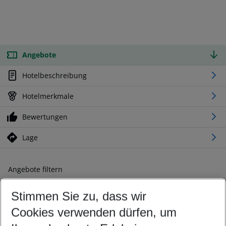
Angebote
Hotelbeschreibung
Hotelmerkmale
Bewertungen
Lage
Angebote filtern
Ändern Sie Ihre Kriterien nach Ihren Wünschen
Stimmen Sie zu, dass wir
Abflughafen wählen
Beliebiger Abflughafen
Cookies verwenden dürfen, um
Reisezeitraum wählen