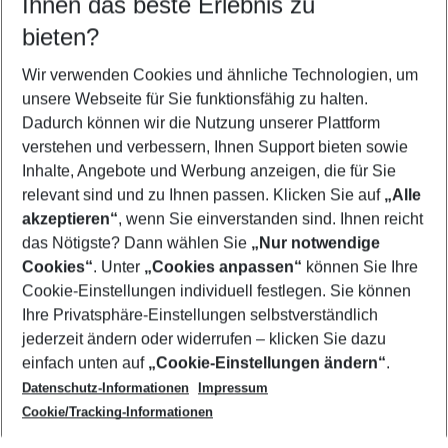
Ihnen das beste Erlebnis zu
10.08.26
–
08.08.27
5-8 Nächte
bieten?
Wer wird verreisen
2 Erwachsene
Keine Kinder
Wir verwenden Cookies und ähnliche Technologien, um
unsere Webseite für Sie funktionsfähig zu halten.
Mehr Filter anzeigen
Dadurch können wir die Nutzung unserer Plattform
verstehen und verbessern, Ihnen Support bieten sowie
Inhalte, Angebote und Werbung anzeigen, die für Sie
relevant sind und zu Ihnen passen. Klicken Sie auf
„Alle
akzeptieren“
, wenn Sie einverstanden sind. Ihnen reicht
das Nötigste? Dann wählen Sie
„Nur notwendige
Footer
Cookies“
. Unter
„Cookies anpassen“
können Sie Ihre
Footer navigation
Cookie-Einstellungen individuell festlegen. Sie können
Über uns
Ihre Privatsphäre-Einstellungen selbstverständlich
AGB
jederzeit ändern oder widerrufen – klicken Sie dazu
Service & Hilfe
Cookie-Einstellungen ändern
einfach unten auf
„Cookie-Einstellungen ändern“
.
Barrierefreies Reisen
Datenschutz-Informationen
Impressum
Cookie-Richtlinie
Folgen Sie uns
Check-in
Cookie/Tracking-Informationen
Datenschutz
FAQ
Impressum