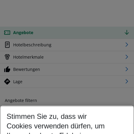
Angebote
Hotelbeschreibung
Hotelmerkmale
Bewertungen
Lage
Angebote filtern
Ändern Sie Ihre Kriterien nach Ihren Wünschen
Stimmen Sie zu, dass wir
Abflughafen wählen
Beliebiger Abflughafen
Cookies verwenden dürfen, um
Reisezeitraum wählen