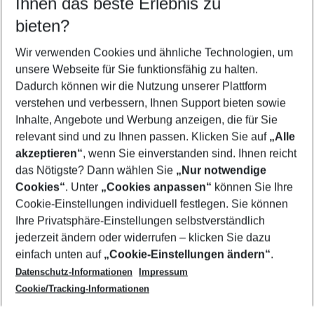
Ihnen das beste Erlebnis zu
09.08.26
–
07.08.27
5-8 Nächte
bieten?
Wer wird verreisen
2 Erwachsene
Keine Kinder
Wir verwenden Cookies und ähnliche Technologien, um
unsere Webseite für Sie funktionsfähig zu halten.
Mehr Filter anzeigen
Dadurch können wir die Nutzung unserer Plattform
verstehen und verbessern, Ihnen Support bieten sowie
Inhalte, Angebote und Werbung anzeigen, die für Sie
relevant sind und zu Ihnen passen. Klicken Sie auf
„Alle
akzeptieren“
, wenn Sie einverstanden sind. Ihnen reicht
das Nötigste? Dann wählen Sie
„Nur notwendige
Footer
Cookies“
. Unter
„Cookies anpassen“
können Sie Ihre
Footer navigation
Cookie-Einstellungen individuell festlegen. Sie können
Über uns
Ihre Privatsphäre-Einstellungen selbstverständlich
AGB
jederzeit ändern oder widerrufen – klicken Sie dazu
Service & Hilfe
Cookie-Einstellungen ändern
einfach unten auf
„Cookie-Einstellungen ändern“
.
Barrierefreies Reisen
Datenschutz-Informationen
Impressum
Cookie-Richtlinie
Folgen Sie uns
Check-in
Cookie/Tracking-Informationen
Datenschutz
FAQ
Impressum