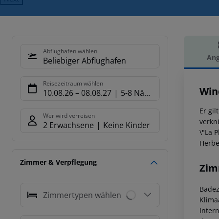
Abflughafen wählen
Ang
Beliebiger Abflughafen
Hot
Reisezeitraum wählen
Win
10.08.26
–
08.08.27
5-8 Nächte
Er gi
Wer wird verreisen
verkn
2 Erwachsene
Keine Kinder
\"La 
Herbe
Zimmer & Verpflegung
Zim
Badez
Zimmertypen wählen
Klima
Inter