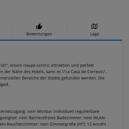
Bewertungen
Lage
rid\", einem Haupt-centric Attraktion und perfekt
der Nähe des Hotels, kann es \"La Casa de Correos\",
ommerziellen Bereiche der Städte gefunden werden. Die
iged.
rnetzugang: nein Minibar Individuell regulierbare
e geeignet: nein Barrierefreies Badezimmer: nein WLAN-
 nein Raucherzimmer: nein Zimmergröße (m²): 12 Anzahl