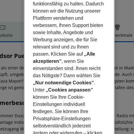
funktionsfähig zu halten. Dadurch
können wir die Nutzung unserer
Plattform verstehen und
verbessern, Ihnen Support bieten
sowie Inhalte, Angebote und
ebote
Hotelbeschreibung
Hotelmerkmale
Werbung anzeigen, die für Sie
elbeschreibung
relevant sind und zu Ihnen
passen. Klicken Sie auf
„Alle
dsor Puerta del Sol
3
akzeptieren“
, wenn Sie
lt als einer der Referenten ruhen neben der \"Puerta del Sol in Mad
einverstanden sind. Ihnen reicht
üpft, umgeben von Museen und symbolträchtigen Gebäude. Auch in 
das Nötigste? Dann wählen Sie
Plaza Mayor\" oder \"El Palacio Real\" und einer der wichtigsten k
„Nur notwendige Cookies“
.
rge ist gemütlich und ruhig nur 13km weit weg vom Flughafen des
Unter
„Cookies anpassen“
können Sie Ihre Cookie-
merbeschreibung
Einstellungen individuell
festlegen. Sie können Ihre
immer Dusche Haartrockner Direktwahltelefon Fernseher Radio Inte
Privatsphäre-Einstellungen
anlage Individuell regulierbare Heizung Safe Balkon Für Rollstühl
selbstverständlich jederzeit
netzugang Wiege auf Bestellung: nein Extrabetten auf Bestellung:
ändern oder widerrufen – klicken