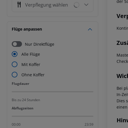
der S
Verpflegung wählen
Ver
Konti
Flüge anpassen
Zus
Nur Direktflüge
Alle Flüge
Maste
Check
Mit Koffer
Wic
Ohne Koffer
Flugdauer
Flugdauer
Bei p
In-Zei
Bis zu 24 Stunden
Dies 
einen
Abflugzeiten
Abflugzeiten
Hin
00:00
23:59