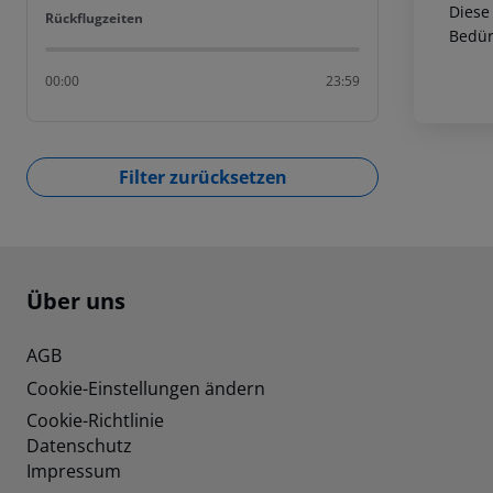
Diese
Rückflugzeiten
Rückflugzeiten
Bedür
00:00
23:59
Filter zurücksetzen
Footer
Footer navigation
Über uns
AGB
Cookie-Einstellungen ändern
Cookie-Richtlinie
Datenschutz
Impressum