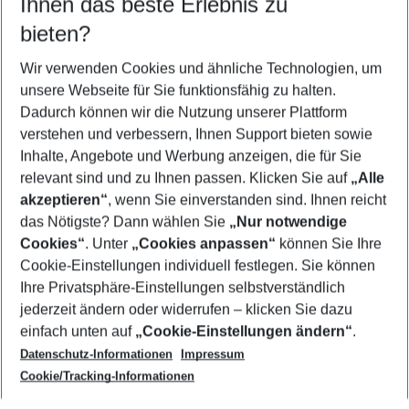
Ihnen das beste Erlebnis zu
09.08.26
–
07.08.27
5-8 Nächte
bieten?
Wer wird verreisen
2 Erwachsene
Keine Kinder
Wir verwenden Cookies und ähnliche Technologien, um
unsere Webseite für Sie funktionsfähig zu halten.
Mehr Filter anzeigen
Dadurch können wir die Nutzung unserer Plattform
verstehen und verbessern, Ihnen Support bieten sowie
Inhalte, Angebote und Werbung anzeigen, die für Sie
relevant sind und zu Ihnen passen. Klicken Sie auf
„Alle
akzeptieren“
, wenn Sie einverstanden sind. Ihnen reicht
das Nötigste? Dann wählen Sie
„Nur notwendige
Footer
Cookies“
. Unter
„Cookies anpassen“
können Sie Ihre
Footer navigation
Cookie-Einstellungen individuell festlegen. Sie können
Über uns
Ihre Privatsphäre-Einstellungen selbstverständlich
AGB
jederzeit ändern oder widerrufen – klicken Sie dazu
Service & Hilfe
Cookie-Einstellungen ändern
einfach unten auf
„Cookie-Einstellungen ändern“
.
Barrierefreies Reisen
Datenschutz-Informationen
Impressum
Cookie-Richtlinie
Folgen Sie uns
Check-in
Cookie/Tracking-Informationen
Datenschutz
FAQ
Impressum