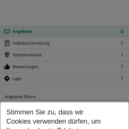
Angebote
Hotelbeschreibung
Hotelmerkmale
Bewertungen
Lage
Angebote filtern
Ändern Sie Ihre Kriterien nach Ihren Wünschen
Stimmen Sie zu, dass wir
Abflughafen wählen
Beliebiger Abflughafen
Cookies verwenden dürfen, um
Reisezeitraum wählen