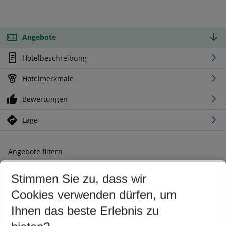
Angebote
Hotelbeschreibung
Hotelmerkmale
Bewertungen
Lage
Angebote filtern
Ändern Sie Ihre Kriterien nach Ihren Wünschen
Stimmen Sie zu, dass wir
Abflughafen wählen
Beliebiger Abflughafen
Cookies verwenden dürfen, um
Reisezeitraum wählen
Ihnen das beste Erlebnis zu
10.08.26
–
08.08.27
5-8 Nächte