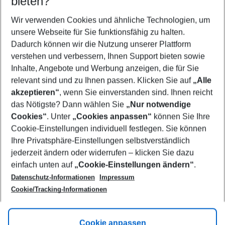
bieten?
Wer wird verreisen
2 Erwachsene
Keine Kinder
Wir verwenden Cookies und ähnliche Technologien, um
unsere Webseite für Sie funktionsfähig zu halten.
Mehr Filter anzeigen
Dadurch können wir die Nutzung unserer Plattform
verstehen und verbessern, Ihnen Support bieten sowie
Inhalte, Angebote und Werbung anzeigen, die für Sie
relevant sind und zu Ihnen passen. Klicken Sie auf
„Alle
akzeptieren“
, wenn Sie einverstanden sind. Ihnen reicht
das Nötigste? Dann wählen Sie
„Nur notwendige
Footer
Cookies“
. Unter
„Cookies anpassen“
können Sie Ihre
Footer navigation
Cookie-Einstellungen individuell festlegen. Sie können
Über uns
Ihre Privatsphäre-Einstellungen selbstverständlich
AGB
jederzeit ändern oder widerrufen – klicken Sie dazu
Service & Hilfe
Cookie-Einstellungen ändern
einfach unten auf
„Cookie-Einstellungen ändern“
.
Barrierefreies Reisen
Datenschutz-Informationen
Impressum
Cookie-Richtlinie
Folgen Sie uns
Check-in
Cookie/Tracking-Informationen
Datenschutz
FAQ
Impressum
Flugbeschränkungen
Hilfe & Kontakt
Cookie anpassen