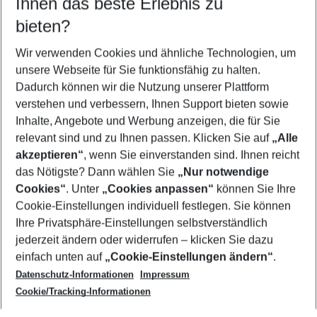
Ihnen das beste Erlebnis zu
11.08.26
–
09.08.27
5-8 Nächte
bieten?
Wer wird verreisen
2 Erwachsene
Keine Kinder
Wir verwenden Cookies und ähnliche Technologien, um
unsere Webseite für Sie funktionsfähig zu halten.
Mehr Filter anzeigen
Dadurch können wir die Nutzung unserer Plattform
verstehen und verbessern, Ihnen Support bieten sowie
Inhalte, Angebote und Werbung anzeigen, die für Sie
relevant sind und zu Ihnen passen. Klicken Sie auf
„Alle
akzeptieren“
, wenn Sie einverstanden sind. Ihnen reicht
das Nötigste? Dann wählen Sie
„Nur notwendige
Footer
Cookies“
. Unter
„Cookies anpassen“
können Sie Ihre
Footer navigation
Cookie-Einstellungen individuell festlegen. Sie können
Über uns
Ihre Privatsphäre-Einstellungen selbstverständlich
AGB
jederzeit ändern oder widerrufen – klicken Sie dazu
Service & Hilfe
Cookie-Einstellungen ändern
einfach unten auf
„Cookie-Einstellungen ändern“
.
Barrierefreies Reisen
Datenschutz-Informationen
Impressum
Cookie-Richtlinie
Folgen Sie uns
Check-in
Cookie/Tracking-Informationen
Datenschutz
FAQ
Impressum