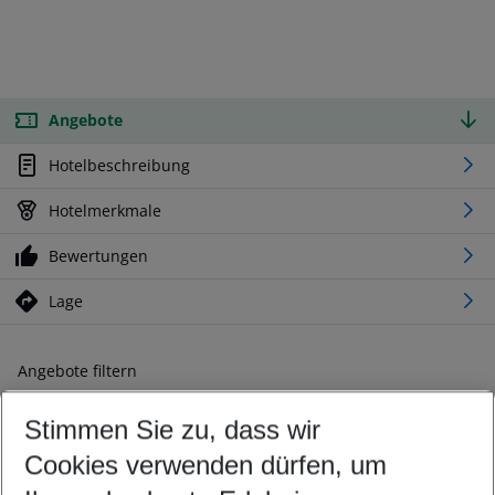
Angebote
Hotelbeschreibung
Hotelmerkmale
Bewertungen
Lage
Angebote filtern
Ändern Sie Ihre Kriterien nach Ihren Wünschen
Stimmen Sie zu, dass wir
Abflughafen wählen
Beliebiger Abflughafen
Cookies verwenden dürfen, um
Reisezeitraum wählen