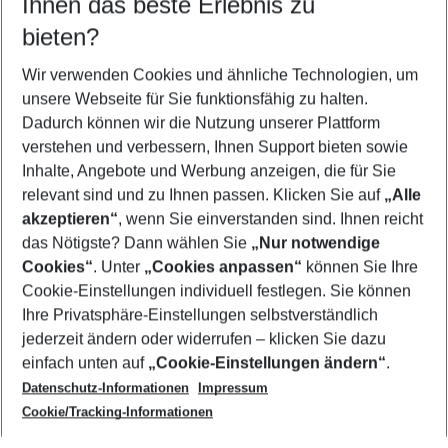
Ihnen das beste Erlebnis zu
08.08.26
–
06.08.27
5-8 Nächte
bieten?
Wer wird verreisen
2 Erwachsene
Keine Kinder
Wir verwenden Cookies und ähnliche Technologien, um
unsere Webseite für Sie funktionsfähig zu halten.
Mehr Filter anzeigen
Dadurch können wir die Nutzung unserer Plattform
verstehen und verbessern, Ihnen Support bieten sowie
Inhalte, Angebote und Werbung anzeigen, die für Sie
relevant sind und zu Ihnen passen. Klicken Sie auf
„Alle
akzeptieren“
, wenn Sie einverstanden sind. Ihnen reicht
das Nötigste? Dann wählen Sie
„Nur notwendige
Footer
Cookies“
. Unter
„Cookies anpassen“
können Sie Ihre
Footer navigation
Cookie-Einstellungen individuell festlegen. Sie können
Über uns
Ihre Privatsphäre-Einstellungen selbstverständlich
AGB
jederzeit ändern oder widerrufen – klicken Sie dazu
Service & Hilfe
Cookie-Einstellungen ändern
einfach unten auf
„Cookie-Einstellungen ändern“
.
Barrierefreies Reisen
Datenschutz-Informationen
Impressum
Cookie-Richtlinie
Folgen Sie uns
Check-in
Cookie/Tracking-Informationen
Datenschutz
FAQ
Impressum