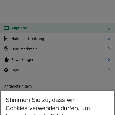
Angebote
Hotelbeschreibung
Hotelmerkmale
Bewertungen
Lage
Angebote filtern
Ändern Sie Ihre Kriterien nach Ihren Wünschen
Stimmen Sie zu, dass wir
Abflughafen wählen
Beliebiger Abflughafen
Cookies verwenden dürfen, um
Reisezeitraum wählen