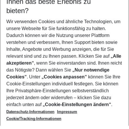
Ihnen das beste Erlebnis zu
11.08.26
–
09.08.27
5-8 Nächte
bieten?
Wer wird verreisen
2 Erwachsene
Keine Kinder
Wir verwenden Cookies und ähnliche Technologien, um
unsere Webseite für Sie funktionsfähig zu halten.
Mehr Filter anzeigen
Dadurch können wir die Nutzung unserer Plattform
verstehen und verbessern, Ihnen Support bieten sowie
Inhalte, Angebote und Werbung anzeigen, die für Sie
relevant sind und zu Ihnen passen. Klicken Sie auf
„Alle
akzeptieren“
, wenn Sie einverstanden sind. Ihnen reicht
das Nötigste? Dann wählen Sie
„Nur notwendige
Footer
Cookies“
. Unter
„Cookies anpassen“
können Sie Ihre
Footer navigation
Cookie-Einstellungen individuell festlegen. Sie können
Über uns
Ihre Privatsphäre-Einstellungen selbstverständlich
AGB
jederzeit ändern oder widerrufen – klicken Sie dazu
Service & Hilfe
Cookie-Einstellungen ändern
einfach unten auf
„Cookie-Einstellungen ändern“
.
Barrierefreies Reisen
Datenschutz-Informationen
Impressum
Cookie-Richtlinie
Folgen Sie uns
Check-in
Cookie/Tracking-Informationen
Datenschutz
FAQ
Impressum