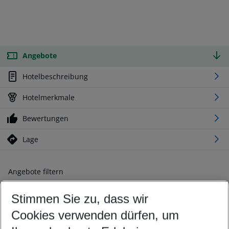
Angebote
Hotelbeschreibung
Hotelmerkmale
Bewertungen
Lage
Angebote filtern
Ändern Sie Ihre Kriterien nach Ihren Wünschen
Stimmen Sie zu, dass wir
Abflughafen wählen
Beliebiger Abflughafen
Cookies verwenden dürfen, um
Reisezeitraum wählen