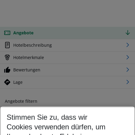
Angebote
Hotelbeschreibung
Hotelmerkmale
Bewertungen
Lage
Angebote filtern
Ändern Sie Ihre Kriterien nach Ihren Wünschen
Stimmen Sie zu, dass wir
Abflughafen wählen
Beliebiger Abflughafen
Cookies verwenden dürfen, um
Reisezeitraum wählen