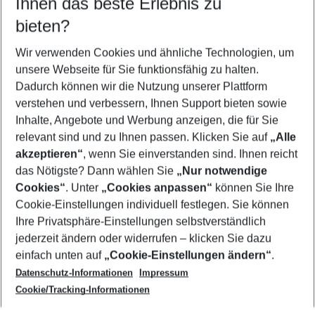
Ihnen das beste Erlebnis zu
09.08.26
–
07.08.27
5-8 Nächte
bieten?
Wer wird verreisen
2 Erwachsene
Keine Kinder
Wir verwenden Cookies und ähnliche Technologien, um
unsere Webseite für Sie funktionsfähig zu halten.
Mehr Filter anzeigen
Dadurch können wir die Nutzung unserer Plattform
verstehen und verbessern, Ihnen Support bieten sowie
Inhalte, Angebote und Werbung anzeigen, die für Sie
relevant sind und zu Ihnen passen. Klicken Sie auf
„Alle
akzeptieren“
, wenn Sie einverstanden sind. Ihnen reicht
das Nötigste? Dann wählen Sie
„Nur notwendige
Footer
Cookies“
. Unter
„Cookies anpassen“
können Sie Ihre
Footer navigation
Cookie-Einstellungen individuell festlegen. Sie können
Über uns
Ihre Privatsphäre-Einstellungen selbstverständlich
AGB
jederzeit ändern oder widerrufen – klicken Sie dazu
Service & Hilfe
Cookie-Einstellungen ändern
einfach unten auf
„Cookie-Einstellungen ändern“
.
Barrierefreies Reisen
Datenschutz-Informationen
Impressum
Cookie-Richtlinie
Folgen Sie uns
Check-in
Cookie/Tracking-Informationen
Datenschutz
FAQ
Impressum