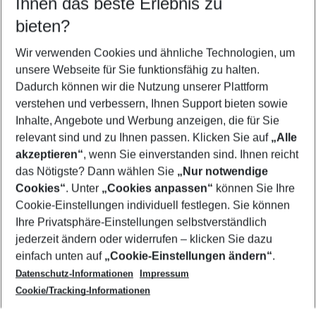
Ihnen das beste Erlebnis zu
11.08.26
–
09.08.27
5-8 Nächte
bieten?
Wer wird verreisen
2 Erwachsene
Keine Kinder
Wir verwenden Cookies und ähnliche Technologien, um
unsere Webseite für Sie funktionsfähig zu halten.
Mehr Filter anzeigen
Dadurch können wir die Nutzung unserer Plattform
verstehen und verbessern, Ihnen Support bieten sowie
Inhalte, Angebote und Werbung anzeigen, die für Sie
relevant sind und zu Ihnen passen. Klicken Sie auf
„Alle
akzeptieren“
, wenn Sie einverstanden sind. Ihnen reicht
das Nötigste? Dann wählen Sie
„Nur notwendige
Footer
Cookies“
. Unter
„Cookies anpassen“
können Sie Ihre
Footer navigation
Cookie-Einstellungen individuell festlegen. Sie können
Über uns
Ihre Privatsphäre-Einstellungen selbstverständlich
AGB
jederzeit ändern oder widerrufen – klicken Sie dazu
Service & Hilfe
Cookie-Einstellungen ändern
einfach unten auf
„Cookie-Einstellungen ändern“
.
Barrierefreies Reisen
Datenschutz-Informationen
Impressum
Cookie-Richtlinie
Folgen Sie uns
Check-in
Cookie/Tracking-Informationen
Datenschutz
FAQ
Impressum