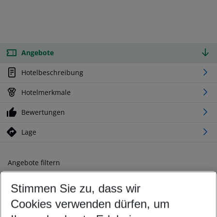
Angebote
Hotelbeschreibung
Hotelmerkmale
Bewertungen
Lage
Angebote filtern
Ändern Sie Ihre Kriterien nach Ihren Wünschen
Stimmen Sie zu, dass wir
Abflughafen wählen
Beliebiger Abflughafen
Cookies verwenden dürfen, um
Reisezeitraum wählen