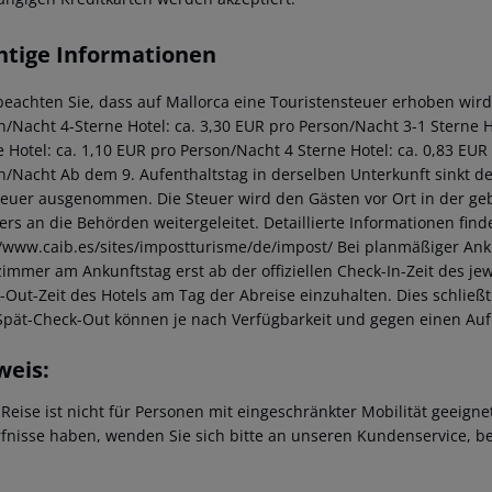
htige Informationen
beachten Sie, dass auf Mallorca eine Touristensteuer erhoben wird. 
n/Nacht 4-Sterne Hotel: ca. 3,30 EUR pro Person/Nacht 3-1 Sterne Ho
e Hotel: ca. 1,10 EUR pro Person/Nacht 4 Sterne Hotel: ca. 0,83 EUR
n/Nacht Ab dem 9. Aufenthaltstag in derselben Unterkunft sinkt de
teuer ausgenommen. Die Steuer wird den Gästen vor Ort in der ge
iers an die Behörden weitergeleitet. Detaillierte Informationen fi
//www.caib.es/sites/impostturisme/de/impost/ Bei planmäßiger Ank
immer am Ankunftstag erst ab der offiziellen Check-In-Zeit des jewe
-Out-Zeit des Hotels am Tag der Abreise einzuhalten. Dies schließt
Spät-Check-Out können je nach Verfügbarkeit und gegen einen Au
weis:
 Reise ist nicht für Personen mit eingeschränkter Mobilität geeign
fnisse haben, wenden Sie sich bitte an unseren Kundenservice, be