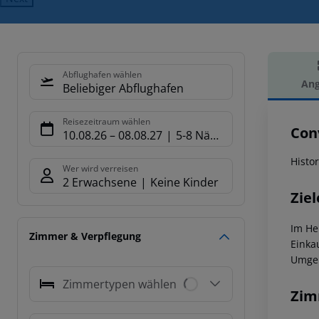
Abflughafen wählen
Ang
Beliebiger Abflughafen
Hot
Reisezeitraum wählen
Con
10.08.26
–
08.08.27
5-8 Nächte
Histo
Wer wird verreisen
2 Erwachsene
Keine Kinder
Ziel
Im He
Zimmer & Verpflegung
Einka
Umgeb
Zimmertypen wählen
Zim