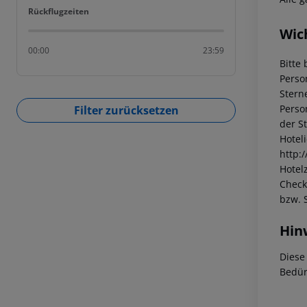
Rückflugzeiten
Rückflugzeiten
Wic
00:00
23:59
Bitte 
Perso
Stern
Perso
Filter zurücksetzen
der S
Hotel
http:
Hotelz
Check
bzw. 
Hin
Diese
Bedür