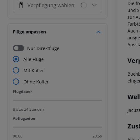
Die f
Verpflegung wählen
und S
zur A
Farbt
Auch 
Flüge anpassen
ausge
Ausst
Nur Direktflüge
Ver
Alle Flüge
Mit Koffer
Buchb
einge
Ohne Koffer
Flugdauer
Flugdauer
Wel
Bis zu 24 Stunden
Jacuz
Abflugzeiten
Abflugzeiten
Zus
00:00
23:59
Alle 