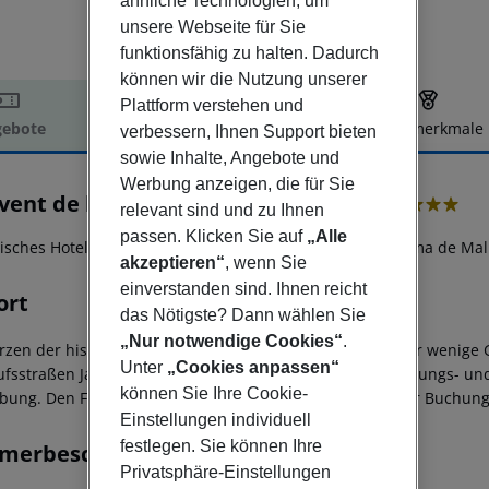
ähnliche Technologien, um
unsere Webseite für Sie
funktionsfähig zu halten. Dadurch
können wir die Nutzung unserer
Plattform verstehen und
ebote
Hotelbeschreibung
Hotelmerkmale
verbessern, Ihnen Support bieten
sowie Inhalte, Angebote und
elbeschreibung
Werbung anzeigen, die für Sie
vent de la Missió Art & Urban Live
relevant sind und zu Ihnen
5
passen. Klicken Sie auf
„Alle
risches Hotel im Herzen der historischen Altstadt von Palma de Mal
akzeptieren“
, wenn Sie
einverstanden sind. Ihnen reicht
ort
das Nötigste? Dann wählen Sie
„Nur notwendige Cookies“
.
rzen der historischen Altstadt von Palma de Mallorca, nur wenig
Unter
„Cookies anpassen“
ufsstraßen Jaime III, Born und Olms. Zahlreiche Unterhaltungs- un
können Sie Ihre Cookie-
ung. Den Flughafen erreichen Sie nach ca. 8 km. Bei der Buchung di
Einstellungen individuell
festlegen. Sie können Ihre
merbeschreibung
Privatsphäre-Einstellungen