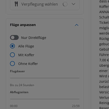
dass 
Verpflegung wählen
Koffe
ANNA
Schal
Ticke
Flüge anpassen
mögli
werde
Nur Direktflüge
Rückg
gebuc
Alle Flüge
Gebüh
Führe
Mit Koffer
7,00 
Ohne Koffer
überg
einer
Flugdauer
Flugdauer
Wird 
zurüc
Bis zu 24 Stunden
belast
Versi
Abflugzeiten
Abflugzeiten
Verlu
Reini
00:00
23:59
Reser