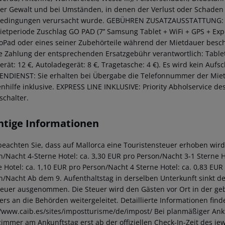
er Gewalt und bei Umständen, in denen der Verlust oder Schaden d
edingungen verursacht wurde.
GEBÜHREN ZUSATZAUSSTATTUNG:
ietperiode
Zuschlag GO PAD (7’’ Samsung Tablet + WiFi + GPS + Exp
oPad oder eines seiner Zubehörteile während der Mietdauer beschäd
ie Zahlung der entsprechenden Ersatzgebühr verantwortlich: Tablet:
rät: 12 €, Autoladegerät: 8 €, Tragetasche: 4 €).
Es wird kein Aufsch
NDIENST: Sie erhalten bei Übergabe die Telefonnummer der Miet
nhilfe inklusive.
EXPRESS LINE INKLUSIVE:
Priority Abholservice d
schalter.
htige Informationen
 beachten Sie, dass auf Mallorca eine Touristensteuer erhoben wird
n/Nacht
4-Sterne Hotel: ca. 3,30 EUR pro Person/Nacht
3-1 Sterne H
e Hotel: ca. 1,10 EUR pro Person/Nacht
4 Sterne Hotel: ca. 0,83 EU
n/Nacht
Ab dem 9. Aufenthaltstag in derselben Unterkunft sinkt de
teuer ausgenommen. Die Steuer wird den Gästen vor Ort in der ge
iers an die Behörden weitergeleitet. Detaillierte Informationen fi
//www.caib.es/sites/impostturisme/de/impost/
Bei planmäßiger Anku
immer am Ankunftstag erst ab der offiziellen Check-In-Zeit des jewe