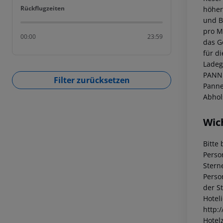
Rückflugzeiten
Rückflugzeiten
höher
und B
pro M
00:00
23:59
das G
für d
Ladege
PANNE
Filter zurücksetzen
Panne
Abhol
Wic
Bitte
Perso
Stern
Perso
der S
Hotel
http:
Hotelz