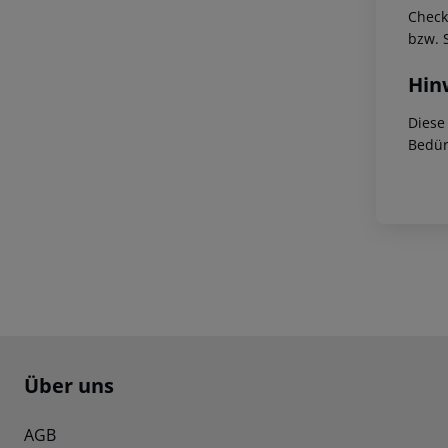
Check
bzw. 
Hin
Diese
Bedür
Footer
Footer navigation
Über uns
AGB