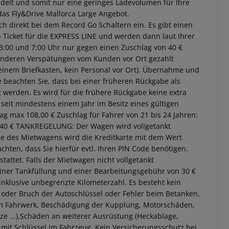
delt und somit nur eine geringes Ladevolumen für Ihre
das Fly&Drive Mallorca Large Angebot.
ch direkt bei dem Record Go Schaltern ein. Es gibt einen
Ticket für die EXPRESS LINE und werden dann laut ihrer
:00 und 7:00 Uhr nur gegen einen Zuschlag von 40 €
 anderen Verspätungen vom Kunden vor Ort gezahlt
inem Briefkasten, kein Personal vor Ort).
Übernahme und
 beachten Sie, dass bei einer früheren Rückgabe als
 werden. Es wird für die frühere Rückgabe keine extra
seit mindestens einem Jahr im Besitz eines gültigen
Tag max 108,00 €
Zuschlag für Fahrer von 21 bis 24 Jahren:
 akzeptieren
40 €
TANKREGELUNG:
Der Wagen wird vollgetankt
 des Mietwagens wird die Kreditkarte mit dem Wert
achten, dass Sie hierfür evtl. Ihren PIN Code benötigen.
attet. Falls der Mietwagen nicht vollgetankt
 einer Tankfüllung und einer Bearbeitungsgebühr von 30 €
inklusive unbegrenzte Kilometerzahl.
Es besteht kein
t oder Bruch der Autoschlüssel oder Fehler beim Betanken,
 Fahrwerk, Beschädigung der Kupplung, Motorschäden,
e ...),Schäden an weiterer Ausrüstung (Heckablage,
l mit Schlüssel im Fahrzeug. Kein Versicherungsschutz bei