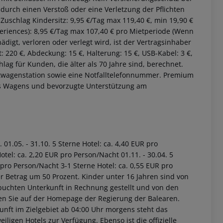
urch einen Verstoß oder eine Verletzung der Pflichten
Zuschlag Kindersitz: 9,95 €/Tag max 119,40 €, min 19,90 €
eriences): 8,95 €/Tag max 107,40 € pro Mietperiode (Wenn
igt, verloren oder verlegt wird, ist der Vertragsinhaber
 220 €, Abdeckung: 15 €, Halterung: 15 €, USB-Kabel: 3 €,
lag für Kunden, die älter als 70 Jahre sind, berechnet.
wagenstation sowie eine Notfalltelefonnummer. Premium
es Wagens und bevorzugte Unterstützung am
.
01.05. - 31.10.
5 Sterne Hotel: ca. 4,40 EUR pro
otel: ca. 2,20 EUR pro Person/Nacht
01.11. - 30.04.
5
R pro Person/Nacht
3-1 Sterne Hotel: ca. 0,55 EUR pro
r Betrag um 50 Prozent. Kinder unter 16 Jahren sind von
buchten Unterkunft in Rechnung gestellt und von den
nden Sie auf der Homepage der Regierung der Balearen.
nft im Zielgebiet ab 04:00 Uhr morgens steht das
iligen Hotels zur Verfügung. Ebenso ist die offizielle