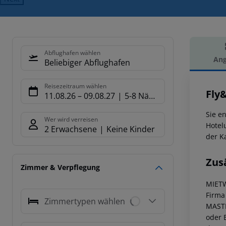
Abflughafen wählen
Ang
Beliebiger Abflughafen
Hot
Reisezeitraum wählen
Fly
11.08.26
–
09.08.27
5-8 Nächte
Sie e
Wer wird verreisen
Hotel
2 Erwachsene
Keine Kinder
der Ka
Zus
Zimmer & Verpflegung
MIET
Firma
Zimmertypen wählen
MASTE
oder 