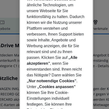
ähnliche Technologien, um
unsere Webseite für Sie
funktionsfähig zu halten. Dadurch
können wir die Nutzung unserer
Plattform verstehen und
ebote
Hotelbeschreibung
Hotelmerkmale
verbessern, Ihnen Support bieten
elbeschreibung
sowie Inhalte, Angebote und
&Drive Mallorca Medium
Werbung anzeigen, die für Sie
3
relevant sind und zu Ihnen
ntdecken Mallorca auf individuelle Weise. Das Fly & Drive-Angebot 
passen. Klicken Sie auf
„Alle
unterkunft ist nicht enthalten und muss vom Kunden eigenständi
akzeptieren“
, wenn Sie
tegorie C1 (Opel Corsa o. ähnlich).
**Mietwagen inklusive - Details
einverstanden sind. Ihnen reicht
das Nötigste? Dann wählen Sie
ätzliche Informationen
„Nur notwendige Cookies“
.
Unter
„Cookies anpassen“
WAGEN INKLUSIVE:
Im Reisepreis enthalten ist ein Mietwagen der K
können Sie Ihre Cookie-
 RECORD GO.
WICHTIG!! Die Fahrzeugübergabe erfolgt nur gegen Vo
Einstellungen individuell
RCARD akzeptiert) und einer gültigen Fahrerlaubnis. Es werden KE
festlegen. Sie können Ihre
EC-Karten akzeptiert.
Im Paket Medium buchen Sie einen Mietwagen d