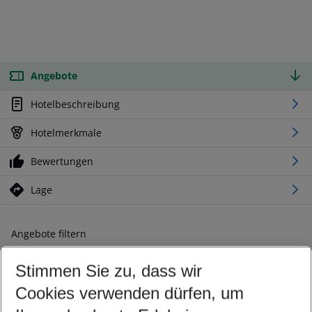
Angebote
Hotelbeschreibung
Hotelmerkmale
Bewertungen
Lage
Angebote filtern
Ändern Sie Ihre Kriterien nach Ihren Wünschen
Stimmen Sie zu, dass wir
Abflughafen wählen
Beliebiger Abflughafen
Cookies verwenden dürfen, um
Reisezeitraum wählen