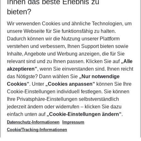
Ihnen das beste Erlebnis zu
08.08.26
–
06.08.27
5-8 Nächte
bieten?
Wer wird verreisen
2 Erwachsene
Keine Kinder
Wir verwenden Cookies und ähnliche Technologien, um
unsere Webseite für Sie funktionsfähig zu halten.
Mehr Filter anzeigen
Dadurch können wir die Nutzung unserer Plattform
verstehen und verbessern, Ihnen Support bieten sowie
Inhalte, Angebote und Werbung anzeigen, die für Sie
relevant sind und zu Ihnen passen. Klicken Sie auf
„Alle
akzeptieren“
, wenn Sie einverstanden sind. Ihnen reicht
das Nötigste? Dann wählen Sie
„Nur notwendige
Footer
Cookies“
. Unter
„Cookies anpassen“
können Sie Ihre
Footer navigation
Cookie-Einstellungen individuell festlegen. Sie können
Über uns
Ihre Privatsphäre-Einstellungen selbstverständlich
AGB
jederzeit ändern oder widerrufen – klicken Sie dazu
Service & Hilfe
Cookie-Einstellungen ändern
einfach unten auf
„Cookie-Einstellungen ändern“
.
Barrierefreies Reisen
Datenschutz-Informationen
Impressum
Cookie-Richtlinie
Folgen Sie uns
Check-in
Cookie/Tracking-Informationen
Datenschutz
FAQ
Impressum