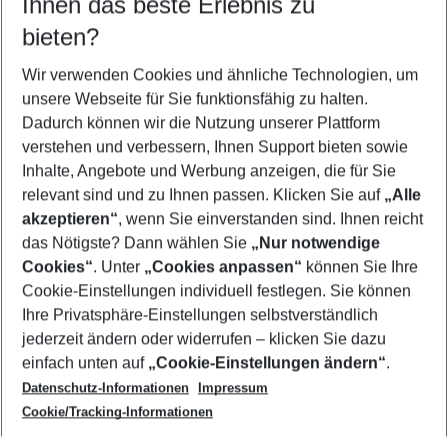
Ihnen das beste Erlebnis zu
09.08.26
–
07.08.27
5-8 Nächte
bieten?
Wer wird verreisen
2 Erwachsene
Keine Kinder
Wir verwenden Cookies und ähnliche Technologien, um
unsere Webseite für Sie funktionsfähig zu halten.
Mehr Filter anzeigen
Dadurch können wir die Nutzung unserer Plattform
verstehen und verbessern, Ihnen Support bieten sowie
Inhalte, Angebote und Werbung anzeigen, die für Sie
relevant sind und zu Ihnen passen. Klicken Sie auf
„Alle
akzeptieren“
, wenn Sie einverstanden sind. Ihnen reicht
das Nötigste? Dann wählen Sie
„Nur notwendige
Footer
Cookies“
. Unter
„Cookies anpassen“
können Sie Ihre
Footer navigation
Cookie-Einstellungen individuell festlegen. Sie können
Über uns
Ihre Privatsphäre-Einstellungen selbstverständlich
AGB
jederzeit ändern oder widerrufen – klicken Sie dazu
Service & Hilfe
Cookie-Einstellungen ändern
einfach unten auf
„Cookie-Einstellungen ändern“
.
Barrierefreies Reisen
Datenschutz-Informationen
Impressum
Cookie-Richtlinie
Folgen Sie uns
Check-in
Cookie/Tracking-Informationen
Datenschutz
FAQ
Impressum