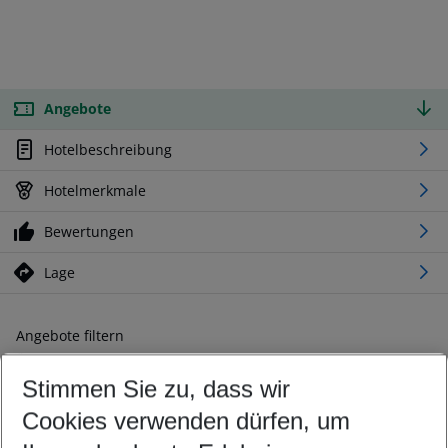
Angebote
Hotelbeschreibung
Hotelmerkmale
Bewertungen
Lage
Angebote filtern
Ändern Sie Ihre Kriterien nach Ihren Wünschen
Stimmen Sie zu, dass wir
Abflughafen wählen
Beliebiger Abflughafen
Cookies verwenden dürfen, um
Reisezeitraum wählen