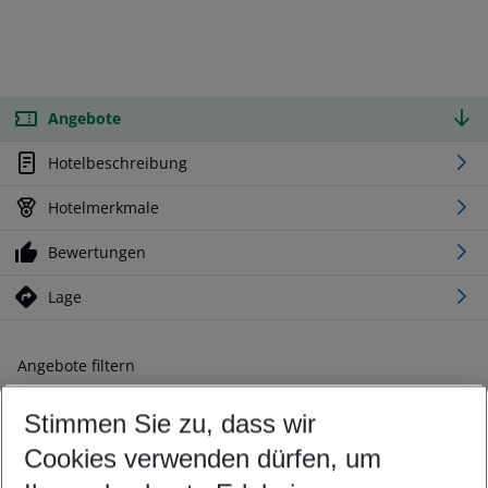
Angebote
Hotelbeschreibung
Hotelmerkmale
Bewertungen
Lage
Angebote filtern
Ändern Sie Ihre Kriterien nach Ihren Wünschen
Stimmen Sie zu, dass wir
Abflughafen wählen
Beliebiger Abflughafen
Cookies verwenden dürfen, um
Reisezeitraum wählen