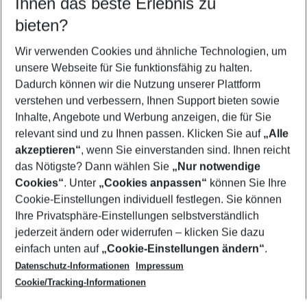
Ihnen das beste Erlebnis zu
10.08.26
–
08.08.27
5-8 Nächte
bieten?
Wer wird verreisen
2 Erwachsene
Keine Kinder
Wir verwenden Cookies und ähnliche Technologien, um
unsere Webseite für Sie funktionsfähig zu halten.
Mehr Filter anzeigen
Dadurch können wir die Nutzung unserer Plattform
verstehen und verbessern, Ihnen Support bieten sowie
Inhalte, Angebote und Werbung anzeigen, die für Sie
relevant sind und zu Ihnen passen. Klicken Sie auf
„Alle
akzeptieren“
, wenn Sie einverstanden sind. Ihnen reicht
das Nötigste? Dann wählen Sie
„Nur notwendige
Footer
Cookies“
. Unter
„Cookies anpassen“
können Sie Ihre
Footer navigation
Cookie-Einstellungen individuell festlegen. Sie können
Über uns
Ihre Privatsphäre-Einstellungen selbstverständlich
AGB
jederzeit ändern oder widerrufen – klicken Sie dazu
Service & Hilfe
Cookie-Einstellungen ändern
einfach unten auf
„Cookie-Einstellungen ändern“
.
Barrierefreies Reisen
Datenschutz-Informationen
Impressum
Cookie-Richtlinie
Folgen Sie uns
Check-in
Cookie/Tracking-Informationen
Datenschutz
FAQ
Impressum