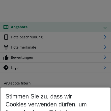
Angebote
Hotelbeschreibung
Hotelmerkmale
Bewertungen
Lage
Angebote filtern
Ändern Sie Ihre Kriterien nach Ihren Wünschen
Stimmen Sie zu, dass wir
Abflughafen wählen
Beliebiger Abflughafen
Cookies verwenden dürfen, um
Reisezeitraum wählen