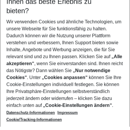
Ihnen das beste Erlebnis zu
08.08.26
–
06.08.27
5-8 Nächte
bieten?
Wer wird verreisen
2 Erwachsene
Keine Kinder
Wir verwenden Cookies und ähnliche Technologien, um
unsere Webseite für Sie funktionsfähig zu halten.
Mehr Filter anzeigen
Dadurch können wir die Nutzung unserer Plattform
verstehen und verbessern, Ihnen Support bieten sowie
Inhalte, Angebote und Werbung anzeigen, die für Sie
relevant sind und zu Ihnen passen. Klicken Sie auf
„Alle
akzeptieren“
, wenn Sie einverstanden sind. Ihnen reicht
das Nötigste? Dann wählen Sie
„Nur notwendige
Footer
Cookies“
. Unter
„Cookies anpassen“
können Sie Ihre
Footer navigation
Cookie-Einstellungen individuell festlegen. Sie können
Über uns
Ihre Privatsphäre-Einstellungen selbstverständlich
AGB
jederzeit ändern oder widerrufen – klicken Sie dazu
Service & Hilfe
Cookie-Einstellungen ändern
einfach unten auf
„Cookie-Einstellungen ändern“
.
Barrierefreies Reisen
Datenschutz-Informationen
Impressum
Cookie-Richtlinie
Folgen Sie uns
Check-in
Cookie/Tracking-Informationen
Datenschutz
FAQ
Impressum