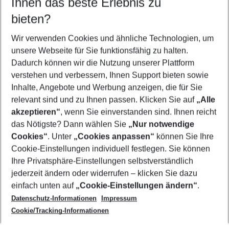
Ihnen das beste Erlebnis zu
11.08.26
–
09.08.27
5-8 Nächte
bieten?
Wer wird verreisen
2 Erwachsene
Keine Kinder
Wir verwenden Cookies und ähnliche Technologien, um
unsere Webseite für Sie funktionsfähig zu halten.
Mehr Filter anzeigen
Dadurch können wir die Nutzung unserer Plattform
verstehen und verbessern, Ihnen Support bieten sowie
Inhalte, Angebote und Werbung anzeigen, die für Sie
relevant sind und zu Ihnen passen. Klicken Sie auf
„Alle
akzeptieren“
, wenn Sie einverstanden sind. Ihnen reicht
das Nötigste? Dann wählen Sie
„Nur notwendige
Footer
Cookies“
. Unter
„Cookies anpassen“
können Sie Ihre
Footer navigation
Cookie-Einstellungen individuell festlegen. Sie können
Über uns
Ihre Privatsphäre-Einstellungen selbstverständlich
AGB
jederzeit ändern oder widerrufen – klicken Sie dazu
Service & Hilfe
Cookie-Einstellungen ändern
einfach unten auf
„Cookie-Einstellungen ändern“
.
Barrierefreies Reisen
Datenschutz-Informationen
Impressum
Cookie-Richtlinie
Folgen Sie uns
Check-in
Cookie/Tracking-Informationen
Datenschutz
FAQ
Impressum