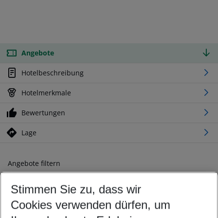
Angebote
Hotelbeschreibung
Hotelmerkmale
Bewertungen
Lage
Angebote filtern
Ändern Sie Ihre Kriterien nach Ihren Wünschen
Stimmen Sie zu, dass wir
Abflughafen wählen
Beliebiger Abflughafen
Cookies verwenden dürfen, um
Reisezeitraum wählen